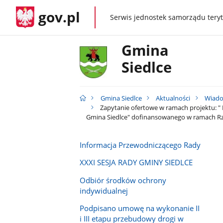
gov.pl
Serwis jednostek samorządu teryt
gov.pl
Gmina
Siedlce
Gmina Siedlce
Aktualności
Wiado
Zapytanie ofertowe w ramach projektu: " 
Gmina Siedlce" dofinansowanego w ramach
Informacja Przewodniczącego Rady
XXXI SESJA RADY GMINY SIEDLCE
Odbiór środków ochrony
indywidualnej
Podpisano umowę na wykonanie II
i III etapu przebudowy drogi w