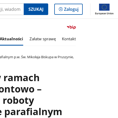
Logowanie
SZUKAJ
Zaloguj
do
panelu
Przejdź
do
serwisu
Aktualności
Załatw sprawę
Kontakt
Biuletyn
Informacji
Publicznej
fialnym p.w. Św. Mikołaja Biskupa w Pruszynie,
Gmina
Siedlce
w ramach
montowo –
 roboty
e parafialnym