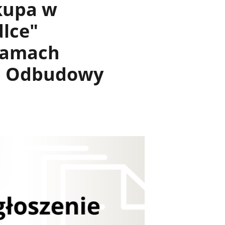
skupa w
dlce"
ramach
u Odbudowy