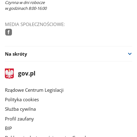
Czynna w dni robocze
w godzinach 8:00-16:00
MEDIA SPOŁECZNOŚCIOWE:
facebook
Na skróty
stopka
Strona
gov.pl
gov.pl
główna
Rządowe Centrum Legislacji
Polityka cookies
Służba cywilna
Profil zaufany
BIP