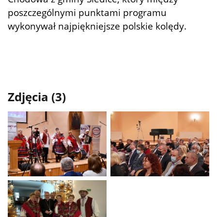
poszczególnymi punktami programu
wykonywał najpiękniejsze polskie kolędy.
Zdjęcia (3)
Pokaż
Pokaż
zdjęcie
zdjęcie
1
2
z
z