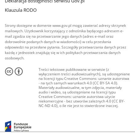
Deklaracja dostępności serwisu Gov.pl
Klauzula RODO
Strony dostępne w domenie www.gov.pl mogą zawierać adresy skrzynek
mailowych. Użytkownik korzystający z odnośnika będącego adresem e-
mail zgadza się na przetwarzanie jego danych (adres e-mail oraz
dobrowolnie podanych danych w wiadomości) w celu przesłania
odpowiedzi na przesłane pytania. Szczegóły przetwarzania danych przez
każdą z jednostek znajdują się w ich politykach przetwarzania danych
osobowych.
Treści tekstowe publikowane w serwisie (z
wyłączeniem treści audiowizualnych), są udostępniane
na licencji typu Creative Commons: uznanie autorstwa
- na tych samych warunkach 4.0 (CC BY-SA 4.0).
Materiały audiowizualne, w tym zdjęcia, materiały
audio i wideo, są udostępniane na licencji typu
Creative Commons: uznanie autorstwa użycie
niekomercyjne - bez utworów zależnych 4.0 (CC BY-
NC-ND 4.0), o ile nie jest to stwierdzone inaczej.