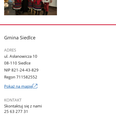
galerii.
galerii.
Pokaż
zdjęcie
3
z
stopka
Gmina Siedlce
galerii.
ADRES
ul. Asłanowicza 10
08-110 Siedlce
NIP 821-24-43-829
Regon 711582552
Link
Pokaż na mapie
otworzy
się
KONTAKT
w
Skontaktuj się z nami
nowym
25 63 277 31
oknie