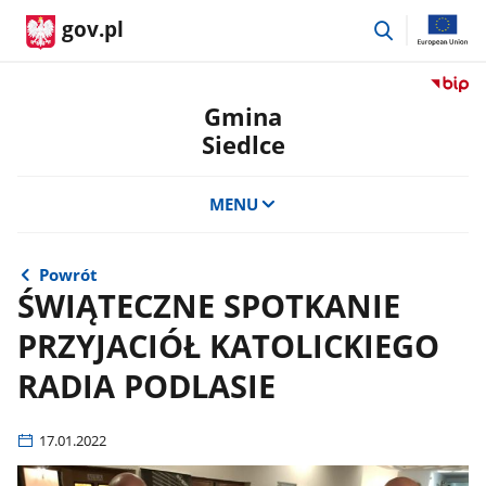
przejdź
gov.pl
do
wyszukiwar
Przejdź
do
Gmina
serwis
Siedlce
Biulety
Informa
Publicz
MENU
Gmina
Siedlce
Powrót
ŚWIĄTECZNE SPOTKANIE
PRZYJACIÓŁ KATOLICKIEGO
RADIA PODLASIE
17.01.2022