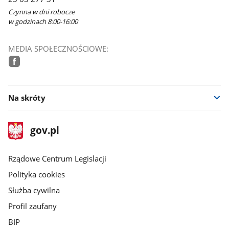
oknie
Czynna w dni robocze
w godzinach 8:00-16:00
MEDIA SPOŁECZNOŚCIOWE:
facebook
Na skróty
stopka
Strona
gov.pl
gov.pl
główna
Rządowe Centrum Legislacji
Polityka cookies
Służba cywilna
Profil zaufany
BIP