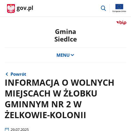
przejdź
gov.pl
do
wyszukiwar
Przejdź
do
Gmina
serwis
Siedlce
Biulety
Informa
Publicz
MENU
Gmina
Siedlce
Powrót
INFORMACJA O WOLNYCH
MIEJSCACH W ŻŁOBKU
GMINNYM NR 2 W
ŻELKOWIE-KOLONII
29.07.2025