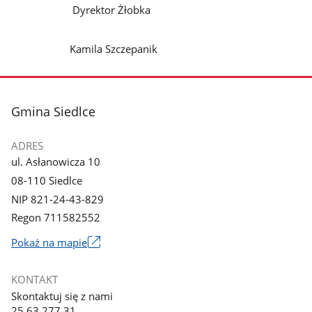
Dyrektor Żłobka
Kamila Szczepanik
stopka
Gmina Siedlce
ADRES
ul. Asłanowicza 10
08-110 Siedlce
NIP 821-24-43-829
Regon 711582552
Link
Pokaż na mapie
otworzy
się
KONTAKT
w
Skontaktuj się z nami
nowym
25 63 277 31