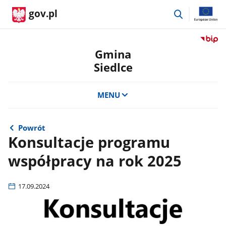
przejdź
gov.pl
do
wyszukiwar
Przejdź
do
Gmina
serwis
Siedlce
Biulety
Informa
Publicz
MENU
Gmina
Siedlce
Powrót
Konsultacje programu
współpracy na rok 2025
17.09.2024