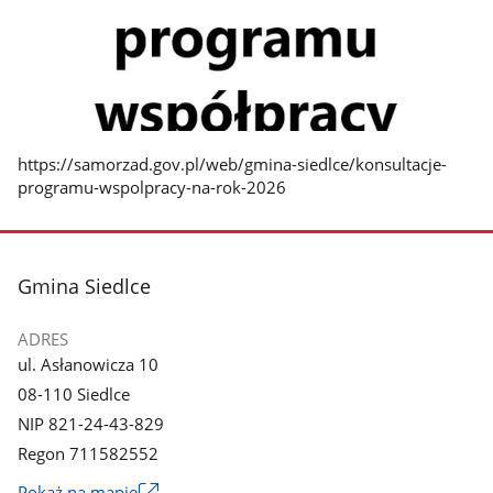
https://samorzad.gov.pl/web/gmina-siedlce/konsultacje-
programu-wspolpracy-na-rok-2026
stopka
Gmina Siedlce
ADRES
ul. Asłanowicza 10
08-110 Siedlce
NIP 821-24-43-829
Regon 711582552
Link
Pokaż na mapie