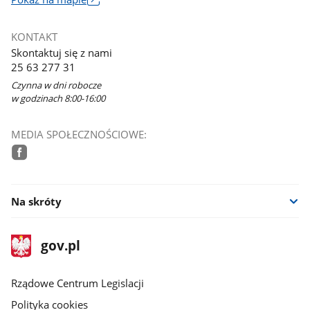
otworzy
się
KONTAKT
w
Skontaktuj się z nami
nowym
25 63 277 31
oknie
Czynna w dni robocze
w godzinach 8:00-16:00
MEDIA SPOŁECZNOŚCIOWE:
facebook
Na skróty
stopka
Strona
gov.pl
gov.pl
główna
Rządowe Centrum Legislacji
Polityka cookies