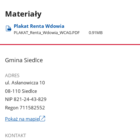
Materiały
Plakat Renta Wdowia
PLAKAT​_Renta​_Wdowia​_WCAG.PDF
0.91MB
stopka
Gmina Siedlce
ADRES
ul. Asłanowicza 10
08-110 Siedlce
NIP 821-24-43-829
Regon 711582552
Link
Pokaż na mapie
otworzy
się
KONTAKT
w