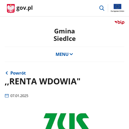
przejdź
gov.pl
do
wyszukiwar
Przejdź
do
Gmina
serwis
Siedlce
Biulety
Informa
Publicz
MENU
Gmina
Siedlce
Powrót
,,RENTA WDOWIA"
07.01.2025