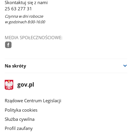
Skontaktuj się z nami
nowym
25 63 277 31
oknie
Czynna w dni robocze
w godzinach 8:00-16:00
MEDIA SPOŁECZNOŚCIOWE:
facebook
Na skróty
stopka
Strona
gov.pl
gov.pl
główna
Rządowe Centrum Legislacji
Polityka cookies
Służba cywilna
Profil zaufany