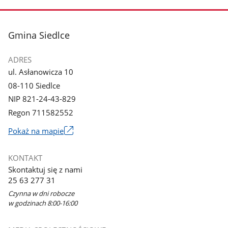
zdjęcie
1
z
stopka
Gmina Siedlce
galerii.
ADRES
ul. Asłanowicza 10
08-110 Siedlce
NIP 821-24-43-829
Regon 711582552
Link
Pokaż na mapie
otworzy
się
KONTAKT
w
Skontaktuj się z nami
nowym
25 63 277 31
oknie
Czynna w dni robocze
w godzinach 8:00-16:00