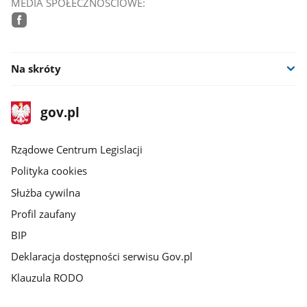
MEDIA SPOŁECZNOŚCIOWE:
facebook
Na skróty
stopka
Strona
gov.pl
gov.pl
główna
Rządowe Centrum Legislacji
Polityka cookies
Służba cywilna
Profil zaufany
BIP
Deklaracja dostępności serwisu Gov.pl
Klauzula RODO