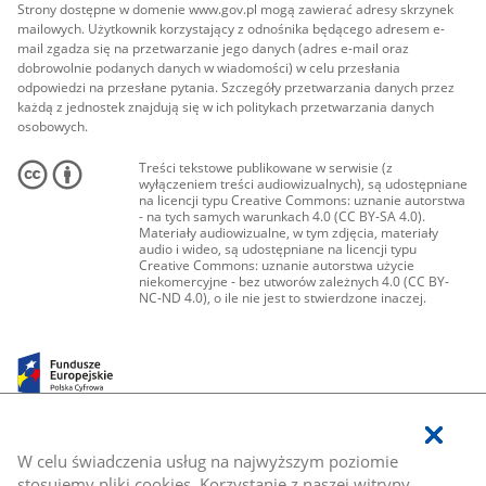
Strony dostępne w domenie www.gov.pl mogą zawierać adresy skrzynek
mailowych. Użytkownik korzystający z odnośnika będącego adresem e-
mail zgadza się na przetwarzanie jego danych (adres e-mail oraz
dobrowolnie podanych danych w wiadomości) w celu przesłania
odpowiedzi na przesłane pytania. Szczegóły przetwarzania danych przez
każdą z jednostek znajdują się w ich politykach przetwarzania danych
osobowych.
Treści tekstowe publikowane w serwisie (z
wyłączeniem treści audiowizualnych), są udostępniane
na licencji typu Creative Commons: uznanie autorstwa
- na tych samych warunkach 4.0 (CC BY-SA 4.0).
Materiały audiowizualne, w tym zdjęcia, materiały
audio i wideo, są udostępniane na licencji typu
Creative Commons: uznanie autorstwa użycie
niekomercyjne - bez utworów zależnych 4.0 (CC BY-
NC-ND 4.0), o ile nie jest to stwierdzone inaczej.
W celu świadczenia usług na najwyższym poziomie
stosujemy pliki cookies. Korzystanie z naszej witryny