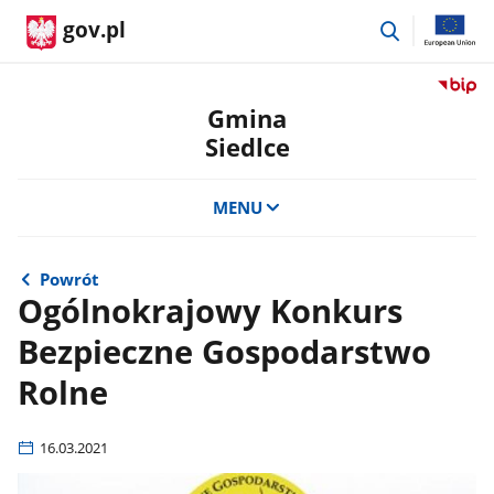
przejdź
gov.pl
do
wyszukiwar
Przejdź
do
Gmina
serwis
Siedlce
Biulety
Informa
Publicz
MENU
Gmina
Siedlce
Powrót
Ogólnokrajowy Konkurs
Bezpieczne Gospodarstwo
Rolne
16.03.2021