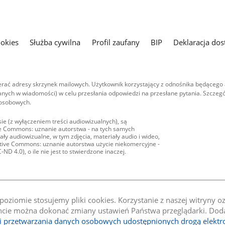
ookies
Służba cywilna
Profil zaufany
BIP
Deklaracja dos
ać adresy skrzynek mailowych. Użytkownik korzystający z odnośnika będącego 
nych w wiadomości) w celu przesłania odpowiedzi na przesłane pytania. Szczegó
 osobowych.
ie (z wyłączeniem treści audiowizualnych), są
ive Commons: uznanie autorstwa - na tych samych
ły audiowizualne, w tym zdjęcia, materiały audio i wideo,
eative Commons: uznanie autorstwa użycie niekomercyjne -
D 4.0), o ile nie jest to stwierdzone inaczej.
oziomie stosujemy pliki cookies. Korzystanie z naszej witryny 
e można dokonać zmiany ustawień Państwa przeglądarki. Dodat
li przetwarzania danych osobowych udostępnionych drogą elektr