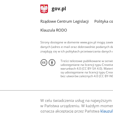
stopka
Strona
gov.pl
gov.pl
główna
Rządowe Centrum Legislacji
Polityka c
Klauzula RODO
Strony dostępne w domenie www.gov.pl mogą zawier
danych (adres e-mail oraz dobrowolnie podanych da
znajdują się w ich politykach przetwarzania danych
Treści tekstowe publikowane w serwis
udostępniane na licencji typu Creat
warunkach 4.0 (CC BY-SA 4.0). Materia
są udostępniane na licencji typu Cr
bez utworów zależnych 4.0 (CC BY-NC-N
W celu świadczenia usług na najwyższym p
w Państwa urządzeniu. W każdym momenci
oznacza akceptację przez Państwa
klauzu