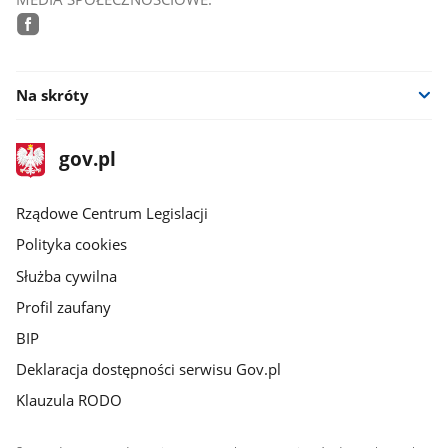
facebook
Na skróty
stopka
Strona
gov.pl
gov.pl
główna
Rządowe Centrum Legislacji
Polityka cookies
Służba cywilna
Profil zaufany
BIP
Deklaracja dostępności serwisu Gov.pl
Klauzula RODO