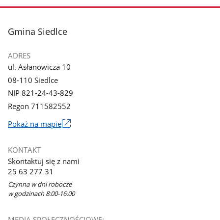
zdjęcie
1
z
stopka
Gmina Siedlce
galerii.
ADRES
ul. Asłanowicza 10
08-110 Siedlce
NIP 821-24-43-829
Regon 711582552
Link
Pokaż na mapie
otworzy
się
KONTAKT
w
Skontaktuj się z nami
nowym
25 63 277 31
oknie
Czynna w dni robocze
w godzinach 8:00-16:00
MEDIA SPOŁECZNOŚCIOWE: