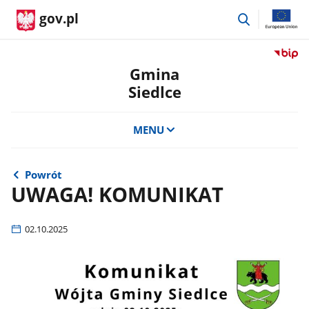
przejdź
gov.pl
do
wyszukiwar
Przejdź
do
Gmina
serwis
Siedlce
Biulety
Informa
Publicz
MENU
Gmina
Siedlce
Powrót
UWAGA! KOMUNIKAT
02.10.2025