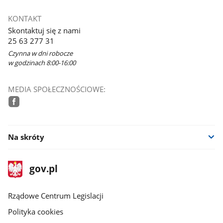
otworzy
się
KONTAKT
w
Skontaktuj się z nami
nowym
25 63 277 31
oknie
Czynna w dni robocze
w godzinach 8:00-16:00
MEDIA SPOŁECZNOŚCIOWE:
facebook
Na skróty
stopka
Strona
gov.pl
gov.pl
główna
Rządowe Centrum Legislacji
Polityka cookies