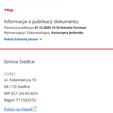
Informacje o publikacji dokumentu
Pierwsza publikacja:
01.12.2025 13:16 Natalia Furman
Wytwarzający/ Odpowiadający:
Katarzyna Jeziersks
Pokaż historię zmian
stopka
Gmina Siedlce
ADRES
ul. Asłanowicza 10
08-110 Siedlce
NIP 821-24-43-829
Regon 711582552
Link
Pokaż na mapie