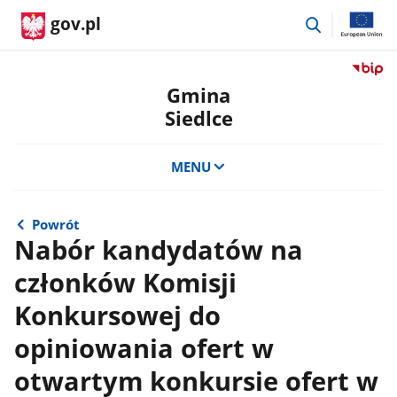
przejdź
gov.pl
do
wyszukiwar
Przejdź
do
Gmina
serwis
Siedlce
Biulety
Informa
Publicz
MENU
Gmina
Siedlce
Powrót
Nabór kandydatów na
członków Komisji
Konkursowej do
opiniowania ofert w
otwartym konkursie ofert w