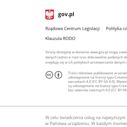
stopka
Strona
gov.pl
gov.pl
główna
Rządowe Centrum Legislacji
Polityka c
Klauzula RODO
Strony dostępne w domenie www.gov.pl mogą zawier
danych (adres e-mail oraz dobrowolnie podanych da
znajdują się w ich politykach przetwarzania danych
Treści tekstowe publikowane w serwis
udostępniane na licencji typu Creat
warunkach 4.0 (CC BY-SA 4.0). Materia
są udostępniane na licencji typu Cr
bez utworów zależnych 4.0 (CC BY-NC-N
W celu świadczenia usług na najwyższym p
w Państwa urządzeniu. W każdym momenci