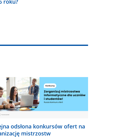
6 roku?
ejna odsłona konkursów ofert na
anizację mistrzostw