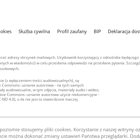
ookies
Służba cywilna
Profil zaufany
BIP
Deklaracja dos
ać adresy skrzynek mailowych. Użytkownik korzystający z odnośnika będącego 
nych w wiadomości) w celu przesłania odpowiedzi na przesłane pytania. Szczegó
 osobowych.
ie (z wyłączeniem treści audiowizualnych), są
ive Commons: uznanie autorstwa - na tych samych
ły audiowizualne, w tym zdjęcia, materiały audio i wideo,
eative Commons: uznanie autorstwa użycie niekomercyjne -
D 4.0), o ile nie jest to stwierdzone inaczej.
oziomie stosujemy pliki cookies. Korzystanie z naszej witryny 
e można dokonać zmiany ustawień Państwa przeglądarki. Dodat