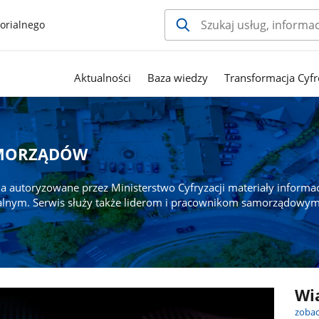
orialnego
Aktualności
Baza wiedzy
Transformacja Cyfr
AMORZĄDÓW
a autoryzowane przez Ministerstwo Cyfryzacji materiały informa
alnym. Serwis służy także liderom i pracownikom samorządowym
Wi
zobac