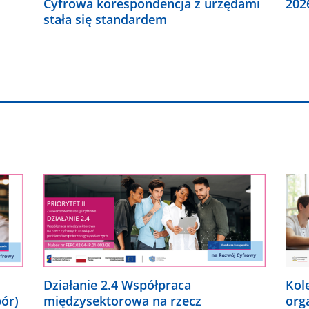
Cyfrowa korespondencja z urzędami
202
stała się standardem
Działanie 2.4 Współpraca
Kol
bór)
międzysektorowa na rzecz
org