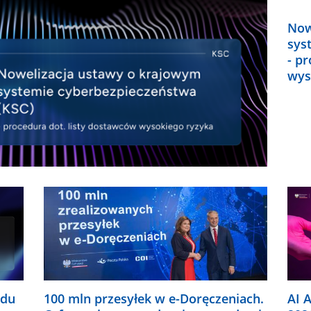
Now
sys
- p
wys
ądu
100 mln przesyłek w e-Doręczeniach.
AI A