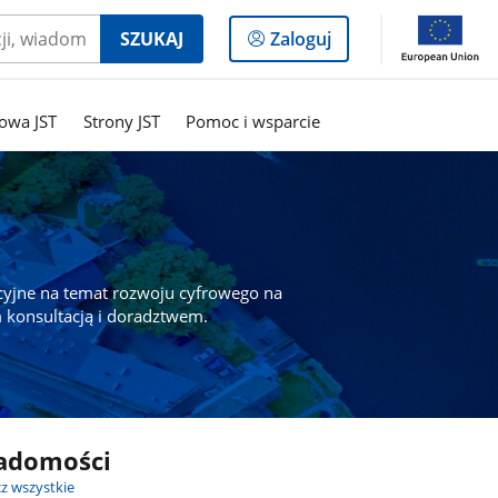
Logowanie
SZUKAJ
Zaloguj
do
panelu
owa JST
Strony JST
Pomoc i wsparcie
cyjne na temat rozwoju cyfrowego na
 konsultacją i doradztwem.
adomości
z wszystkie