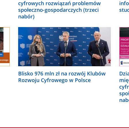
cyfrowych rozwiązań problemów
inf
społeczno-gospodarczych (trzeci
stu
nabór)
Blisko 976 mln zł na rozwój Klubów
Dzi
Rozwoju Cyfrowego w Polsce
mię
cyf
spo
nab