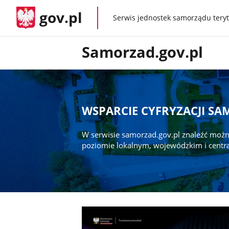
gov.pl
Serwis jednostek samorządu teryt
gov.pl
Samorzad.gov.pl
WSPARCIE CYFRYZACJI S
W serwisie samorzad.gov.pl znaleźć możn
poziomie lokalnym, wojewódzkim i centr