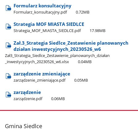
Formularz konsultacyjny
Formularz​_konsultacyjny.pdf
0.72MB
Strategia MOF MIASTA SIEDLCE
Strategia​_MOF​_MIASTA​_SIEDLCE.pdf
17.98MB
Zał.3​_Strategia Siedlce​_Zestawienie planowanych
działan inwestycyjnych​_20230526​_w6
Zał3​_Strategia​_Siedlce​_Zestawienie​_planowanych​_działan​
_inwestycyjnych​_20230526​_w6.xlsx
0.04MB
zarządzenie zmieniające
zarządzenie​_zmieniające.pdf
0.05MB
zarządzenie
zarządzenie.pdf
0.06MB
stopka
Gmina Siedlce