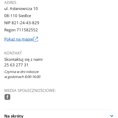
ADRES
ul. Asłanowicza 10
08-110 Siedlce
NIP 821-24-43-829
Regon 711582552
Link
Pokaż na mapie
otworzy
się
KONTAKT
w
Skontaktuj się z nami
nowym
25 63 277 31
oknie
Czynna w dni robocze
w godzinach 8:00-16:00
MEDIA SPOŁECZNOŚCIOWE:
facebook
Na skróty