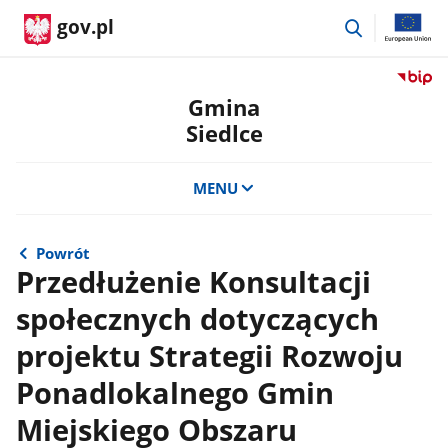
przejdź
gov.pl
do
wyszukiwar
Przejdź
do
Gmina
serwis
Siedlce
Biulety
Informa
Publicz
MENU
Gmina
Siedlce
Powrót
Przedłużenie Konsultacji
społecznych dotyczących
projektu Strategii Rozwoju
Ponadlokalnego Gmin
Miejskiego Obszaru