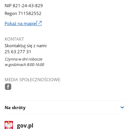
NIP 821-24-43-829
Regon 711582552
Link
Pokaż na mapie
otworzy
się
KONTAKT
w
Skontaktuj się z nami
nowym
25 63 277 31
oknie
Czynna w dni robocze
w godzinach 8:00-16:00
MEDIA SPOŁECZNOŚCIOWE:
facebook
Na skróty
stopka
Strona
gov.pl
gov.pl