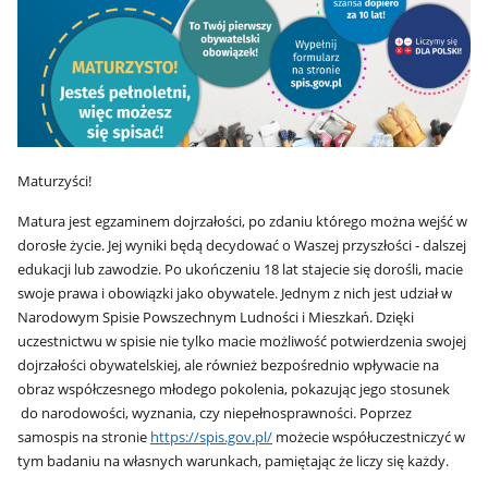
Maturzyści!
Matura jest egzaminem dojrzałości, po zdaniu którego można wejść w
dorosłe życie. Jej wyniki będą decydować o Waszej przyszłości - dalszej
edukacji lub zawodzie. Po ukończeniu 18 lat stajecie się dorośli, macie
swoje prawa i obowiązki jako obywatele. Jednym z nich jest udział w
Narodowym Spisie Powszechnym Ludności i Mieszkań. Dzięki
uczestnictwu w spisie nie tylko macie możliwość potwierdzenia swojej
dojrzałości obywatelskiej, ale również bezpośrednio wpływacie na
obraz współczesnego młodego pokolenia, pokazując jego stosunek
do narodowości, wyznania, czy niepełnosprawności. Poprzez
samospis na stronie
https://spis.gov.pl/
możecie współuczestniczyć w
tym badaniu na własnych warunkach, pamiętając że liczy się każdy.