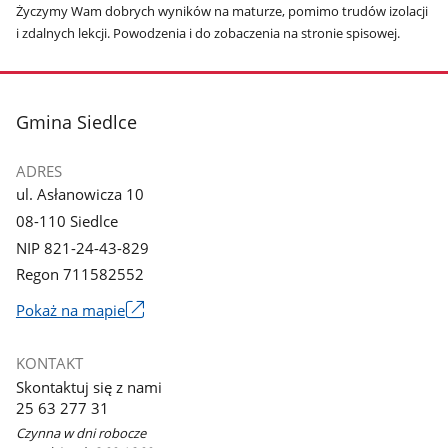
Życzymy Wam dobrych wyników na maturze, pomimo trudów izolacji
i zdalnych lekcji. Powodzenia i do zobaczenia na stronie spisowej.
stopka
Gmina Siedlce
ADRES
ul. Asłanowicza 10
08-110 Siedlce
NIP 821-24-43-829
Regon 711582552
Link
Pokaż na mapie
otworzy
się
KONTAKT
w
Skontaktuj się z nami
nowym
25 63 277 31
oknie
Czynna w dni robocze