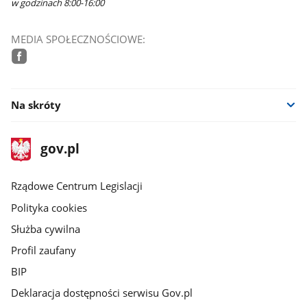
w godzinach 8:00-16:00
MEDIA SPOŁECZNOŚCIOWE:
facebook
Na skróty
stopka
Strona
gov.pl
gov.pl
główna
Rządowe Centrum Legislacji
Polityka cookies
Służba cywilna
Profil zaufany
BIP
Deklaracja dostępności serwisu Gov.pl