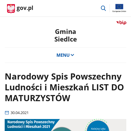
przejdź
gov.pl
do
wyszukiwar
Przejdź
do
Gmina
serwis
Siedlce
Biulety
Informa
Publicz
MENU
Gmina
Siedlce
Narodowy Spis Powszechny
Ludności i Mieszkań LIST DO
MATURZYSTÓW
30.04.2021