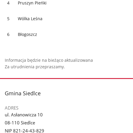
4
Pruszyn Pieńki
5
Wólka Leśna
6
Błogoszcz
Informacja będzie na bieżąco aktualizowana
Za utrudnienia przepraszamy.
stopka
Gmina Siedlce
ADRES
ul. Asłanowicza 10
08-110 Siedlce
NIP 821-24-43-829