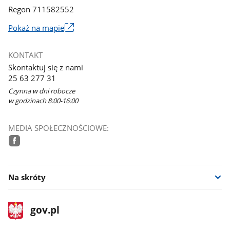
Regon 711582552
Link
Pokaż na mapie
otworzy
się
KONTAKT
w
Skontaktuj się z nami
nowym
25 63 277 31
oknie
Czynna w dni robocze
w godzinach 8:00-16:00
MEDIA SPOŁECZNOŚCIOWE:
facebook
Na skróty
stopka
Strona
gov.pl
gov.pl
główna