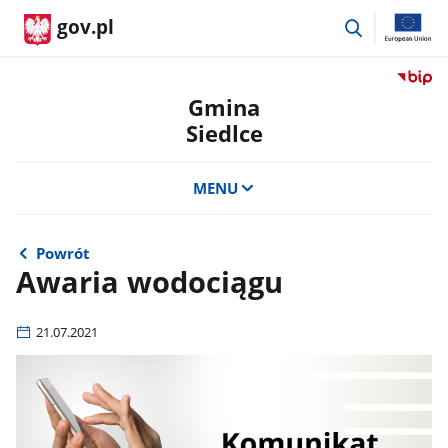
przejdź
gov.pl
do
wyszukiwar
Przejdź
do
Gmina
serwis
Siedlce
Biulety
Informa
Publicz
MENU
Gmina
Siedlce
Powrót
Awaria wodociągu
21.07.2021