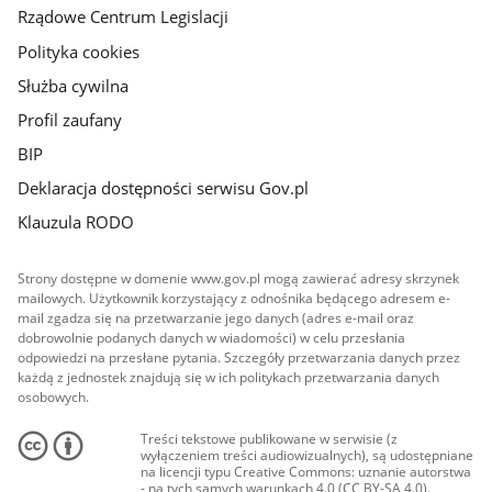
Rządowe Centrum Legislacji
Polityka cookies
Służba cywilna
Profil zaufany
BIP
Deklaracja dostępności serwisu Gov.pl
Klauzula RODO
Strony dostępne w domenie www.gov.pl mogą zawierać adresy skrzynek
mailowych. Użytkownik korzystający z odnośnika będącego adresem e-
mail zgadza się na przetwarzanie jego danych (adres e-mail oraz
dobrowolnie podanych danych w wiadomości) w celu przesłania
odpowiedzi na przesłane pytania. Szczegóły przetwarzania danych przez
każdą z jednostek znajdują się w ich politykach przetwarzania danych
osobowych.
Treści tekstowe publikowane w serwisie (z
wyłączeniem treści audiowizualnych), są udostępniane
na licencji typu Creative Commons: uznanie autorstwa
- na tych samych warunkach 4.0 (CC BY-SA 4.0).