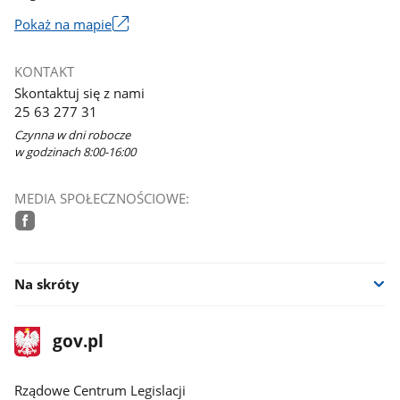
Link
Pokaż na mapie
otworzy
się
KONTAKT
w
Skontaktuj się z nami
nowym
25 63 277 31
oknie
Czynna w dni robocze
w godzinach 8:00-16:00
MEDIA SPOŁECZNOŚCIOWE:
facebook
Na skróty
stopka
Strona
gov.pl
gov.pl
główna
Rządowe Centrum Legislacji