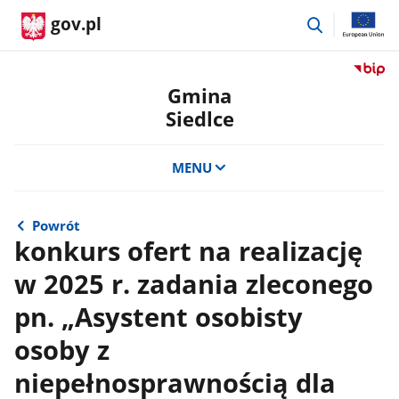
przejdź
gov.pl
do
wyszukiwar
Przejdź
do
Gmina
serwis
Siedlce
Biulety
Informa
Publicz
MENU
Gmina
Siedlce
Powrót
konkurs ofert na realizację
w 2025 r. zadania zleconego
pn. „Asystent osobisty
osoby z
niepełnosprawnością dla