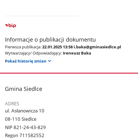
Informacje o publikacji dokumentu
Pierwsza publikacja:
22.01.2025 13:58 i.baka@gminasiedlce.pl
Wytwarzający/ Odpowiadający:
Ireneusz Baka
Pokaż historię zmian
stopka
Gmina Siedlce
ADRES
ul. Asłanowicza 10
08-110 Siedlce
NIP 821-24-43-829
Regon 711582552