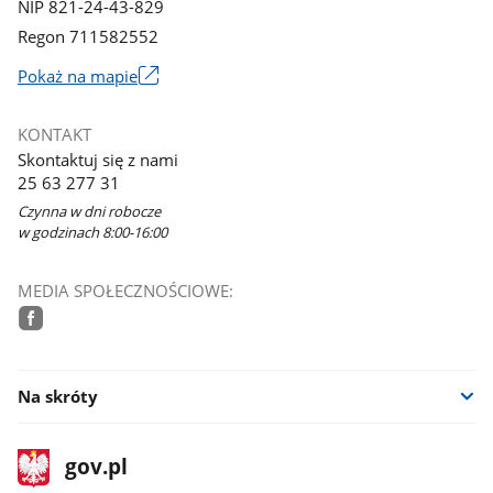
NIP 821-24-43-829
Regon 711582552
Link
Pokaż na mapie
otworzy
się
KONTAKT
w
Skontaktuj się z nami
nowym
25 63 277 31
oknie
Czynna w dni robocze
w godzinach 8:00-16:00
MEDIA SPOŁECZNOŚCIOWE:
facebook
Na skróty
stopka
Strona
gov.pl
gov.pl