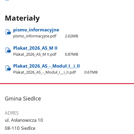
Materiały
pismo​_informacyjne
pismo​_informacyjne.pdf
2.62MB
Plakat​_2026​_AS​_M II
Plakat​_2026​_AS​_M II.pdf
0.87MB
Plakat​_2026​_AS​_-​_Moduł​_I​_​_i​_II
Plakat​_2026​_AS​_-​_Moduł​_I​_​_i​_II.pdf
0.67MB
stopka
Gmina Siedlce
ADRES
ul. Asłanowicza 10
08-110 Siedlce