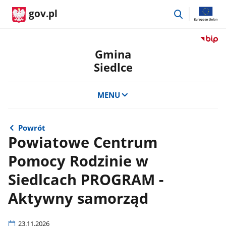
przejdź
gov.pl
do
wyszukiwar
Przejdź
do
Gmina
serwis
Siedlce
Biulety
Informa
Publicz
MENU
Gmina
Siedlce
Powrót
Powiatowe Centrum
Pomocy Rodzinie w
Siedlcach PROGRAM -
Aktywny samorząd
23.11.2026