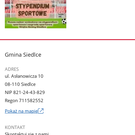
Pokaż
zdjęcie
1
z
stopka
Gmina Siedlce
galerii.
ADRES
ul. Asłanowicza 10
08-110 Siedlce
NIP 821-24-43-829
Regon 711582552
Link
Pokaż na mapie
otworzy
się
KONTAKT
w
Skontaktuj się z nami