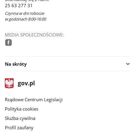
nowym
25 63 277 31
oknie
Czynna w dni robocze
w godzinach 8:00-16:00
MEDIA SPOŁECZNOŚCIOWE:
facebook
Na skróty
stopka
Strona
gov.pl
gov.pl
główna
Rządowe Centrum Legislacji
Polityka cookies
Służba cywilna
Profil zaufany