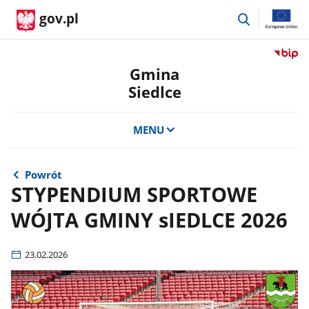
przejdź
gov.pl
do
wyszukiwar
Przejdź
do
Gmina
serwis
Siedlce
Biulety
Informa
Publicz
MENU
Gmina
Siedlce
Powrót
STYPENDIUM SPORTOWE
WÓJTA GMINY sIEDLCE 2026
23.02.2026