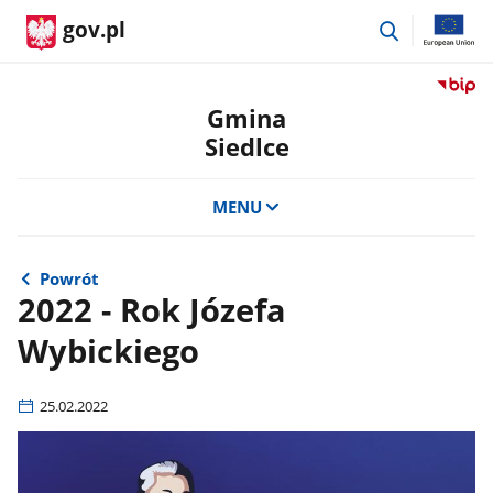
przejdź
gov.pl
do
wyszukiwar
Przejdź
do
Gmina
serwis
Siedlce
Biulety
Informa
Publicz
MENU
Gmina
Siedlce
Powrót
2022 - Rok Józefa
Wybickiego
25.02.2022