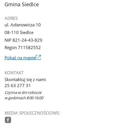
stopka
Gmina Siedlce
ADRES
ul. Asłanowicza 10
08-110 Siedlce
NIP 821-24-43-829
Regon 711582552
Link
Pokaż na mapie
otworzy
się
KONTAKT
w
Skontaktuj się z nami
nowym
25 63 277 31
oknie
Czynna w dni robocze
w godzinach 8:00-16:00
MEDIA SPOŁECZNOŚCIOWE: