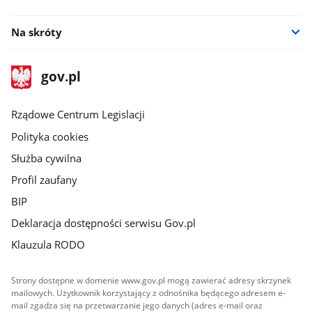
facebook
Na skróty
stopka
Strona
gov.pl
gov.pl
główna
Rządowe Centrum Legislacji
Polityka cookies
Służba cywilna
Profil zaufany
BIP
Deklaracja dostępności serwisu Gov.pl
Klauzula RODO
Strony dostępne w domenie www.gov.pl mogą zawierać adresy skrzynek
mailowych. Użytkownik korzystający z odnośnika będącego adresem e-
mail zgadza się na przetwarzanie jego danych (adres e-mail oraz