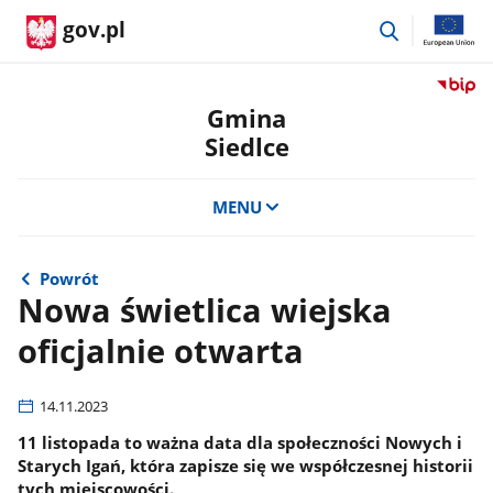
przejdź
gov.pl
do
wyszukiwar
Przejdź
do
Gmina
serwis
Siedlce
Biulety
Informa
Publicz
MENU
Gmina
Siedlce
Powrót
Nowa świetlica wiejska
oficjalnie otwarta
14.11.2023
11 listopada to ważna data dla społeczności Nowych i
Starych Igań, która zapisze się we współczesnej historii
tych miejscowości.