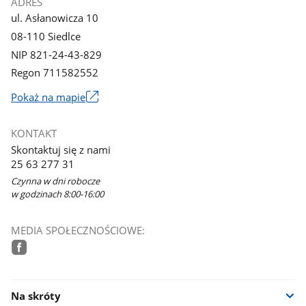
ADRES
ul. Asłanowicza 10
08-110 Siedlce
NIP 821-24-43-829
Regon 711582552
Link
Pokaż na mapie
otworzy
się
KONTAKT
w
Skontaktuj się z nami
nowym
25 63 277 31
oknie
Czynna w dni robocze
w godzinach 8:00-16:00
MEDIA SPOŁECZNOŚCIOWE:
facebook
Na skróty