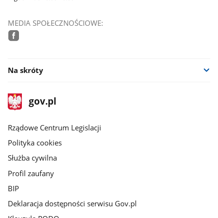
MEDIA SPOŁECZNOŚCIOWE:
facebook
Na skróty
stopka
Strona
gov.pl
gov.pl
główna
Rządowe Centrum Legislacji
Polityka cookies
Służba cywilna
Profil zaufany
BIP
Deklaracja dostępności serwisu Gov.pl