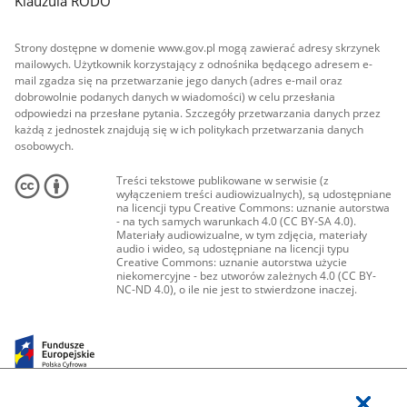
Klauzula RODO
Strony dostępne w domenie www.gov.pl mogą zawierać adresy skrzynek
mailowych. Użytkownik korzystający z odnośnika będącego adresem e-
mail zgadza się na przetwarzanie jego danych (adres e-mail oraz
dobrowolnie podanych danych w wiadomości) w celu przesłania
odpowiedzi na przesłane pytania. Szczegóły przetwarzania danych przez
każdą z jednostek znajdują się w ich politykach przetwarzania danych
osobowych.
Treści tekstowe publikowane w serwisie (z
wyłączeniem treści audiowizualnych), są udostępniane
na licencji typu Creative Commons: uznanie autorstwa
- na tych samych warunkach 4.0 (CC BY-SA 4.0).
Materiały audiowizualne, w tym zdjęcia, materiały
audio i wideo, są udostępniane na licencji typu
Creative Commons: uznanie autorstwa użycie
niekomercyjne - bez utworów zależnych 4.0 (CC BY-
NC-ND 4.0), o ile nie jest to stwierdzone inaczej.