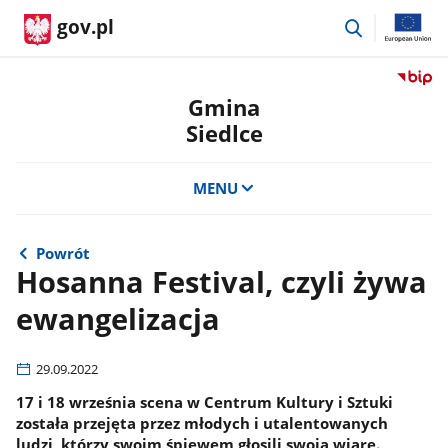
przejdź
gov.pl
do
wyszukiwar
Przejdź
do
Gmina
serwis
Siedlce
Biulety
Informa
Publicz
MENU
Gmina
Siedlce
Powrót
Hosanna Festival, czyli żywa
ewangelizacja
29.09.2022
17 i 18 września scena w Centrum Kultury i Sztuki
została przejęta przez młodych i utalentowanych
ludzi, którzy swoim śpiewem głosili swoją wiarę.