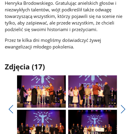
Henryka Brodowskiego. Gratulując anielskich głosów i
niezwykłych talentów, wójt podkreślił także odwagę
towarzyszącą wszystkim, którzy pojawili się na scenie nie
tylko, aby zaśpiewać, ale przede wszystkim, że chcieli
podzielić się swoimi historiami i przeżyciami.
Przez te kilka dni mogliśmy doświadczyć żywej
ewangelizacji młodego pokolenia.
Zdjęcia (17)
Pokaż
Pokaż
zdjęcie
zdjęcie
Pokaż
Poka
1
2
poprzednie
nest
z
z
zdjęcia
zdjęc