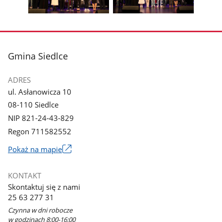
galerii.
galerii.
Pokaż
Pokaż
zdjęcie
zdjęcie
3
4
z
z
stopka
Gmina Siedlce
galerii.
galerii.
ADRES
ul. Asłanowicza 10
08-110 Siedlce
NIP 821-24-43-829
Regon 711582552
Link
Pokaż na mapie
otworzy
się
KONTAKT
w
Skontaktuj się z nami
nowym
25 63 277 31
oknie
Czynna w dni robocze
w godzinach 8:00-16:00