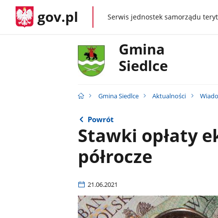
gov.pl
Serwis jednostek samorządu teryt
gov.pl
Gmina
Siedlce
Gmina Siedlce
Aktualności
Wiado
Powrót
Stawki opłaty ek
półrocze
21.06.2021