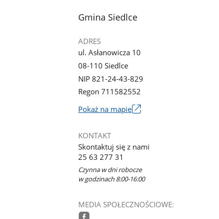
stopka
Gmina Siedlce
ADRES
ul. Asłanowicza 10
08-110 Siedlce
NIP 821-24-43-829
Regon 711582552
Link
Pokaż na mapie
otworzy
się
KONTAKT
w
Skontaktuj się z nami
nowym
25 63 277 31
oknie
Czynna w dni robocze
w godzinach 8:00-16:00
MEDIA SPOŁECZNOŚCIOWE: