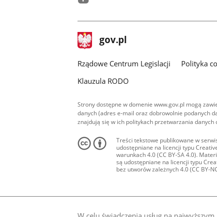
facebook
stopka
Strona
gov.pl
gov.pl
główna
Rządowe Centrum Legislacji
Polityka c
Klauzula RODO
Strony dostępne w domenie www.gov.pl mogą zawier
danych (adres e-mail oraz dobrowolnie podanych da
znajdują się w ich politykach przetwarzania danych
Treści tekstowe publikowane w serwis
udostępniane na licencji typu Creat
warunkach 4.0 (CC BY-SA 4.0). Materia
są udostępniane na licencji typu Cr
bez utworów zależnych 4.0 (CC BY-NC-N
W celu świadczenia usług na najwyższym p