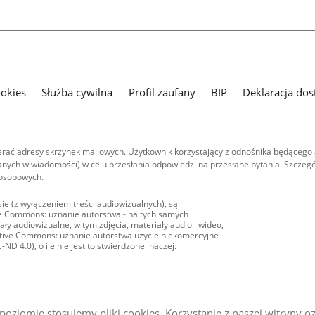
ookies
Służba cywilna
Profil zaufany
BIP
Deklaracja dos
ać adresy skrzynek mailowych. Użytkownik korzystający z odnośnika będącego 
nych w wiadomości) w celu przesłania odpowiedzi na przesłane pytania. Szczegó
 osobowych.
ie (z wyłączeniem treści audiowizualnych), są
ive Commons: uznanie autorstwa - na tych samych
ły audiowizualne, w tym zdjęcia, materiały audio i wideo,
eative Commons: uznanie autorstwa użycie niekomercyjne -
D 4.0), o ile nie jest to stwierdzone inaczej.
oziomie stosujemy pliki cookies. Korzystanie z naszej witryny 