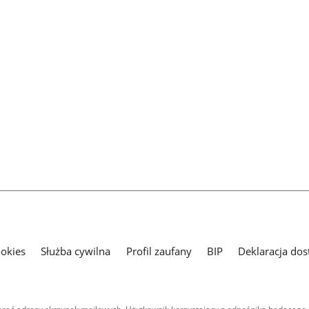
ookies
Służba cywilna
Profil zaufany
BIP
Deklaracja dos