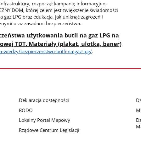
 Infrastruktury, rozpoczął kampanię informacyjno-
ZNY DOM, której celem jest zwiększenie świadomości
na gaz LPG oraz edukacja, jak uniknąć zagrożeń i
znymi oraz zasadami bezpieczeństwa.
czeństwa użytkowania butli na gaz LPG na
owej TDT. Materiały (plakat, ulotka, baner)
a-wiedzy/bezpieczenstwo-butli-na-gaz-lpg/
.
Deklaracja dostępności
Dz
RODO
Mo
Lokalny Portal Mapowy
Dz
M
Rządowe Centrum Legislacji