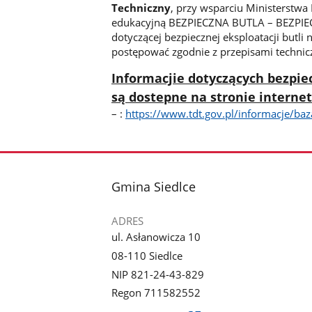
Techniczny
, przy wsparciu Ministerstwa
edukacyjną BEZPIECZNA BUTLA – BEZPIEC
dotyczącej bezpiecznej eksploatacji butli 
postępować zgodnie z przepisami technic
Informacjie dotyczących bezpie
są dostepne na stronie internet
– :
https://www.tdt.gov.pl/informacje/baz
stopka
Gmina Siedlce
ADRES
ul. Asłanowicza 10
08-110 Siedlce
NIP 821-24-43-829
Regon 711582552