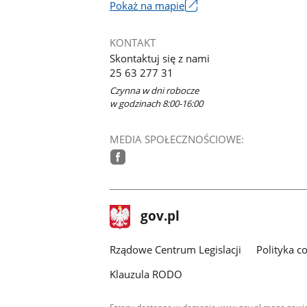
Link
Pokaż na mapie
otworzy
się
KONTAKT
w
Skontaktuj się z nami
nowym
25 63 277 31
oknie
Czynna w dni robocze
w godzinach 8:00-16:00
MEDIA SPOŁECZNOŚCIOWE:
facebook
stopka
Strona
gov.pl
gov.pl
główna
Rządowe Centrum Legislacji
Polityka c
Klauzula RODO