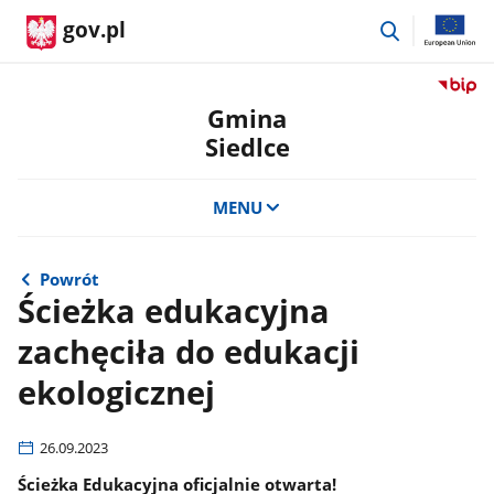
przejdź
gov.pl
do
wyszukiwar
Przejdź
do
Gmina
serwis
Siedlce
Biulety
Informa
Publicz
MENU
Gmina
Siedlce
Powrót
Ścieżka edukacyjna
zachęciła do edukacji
ekologicznej
26.09.2023
Ścieżka Edukacyjna oficjalnie otwarta!