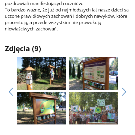
pozdrawiali manifestujących uczniów.
To bardzo ważne, że już od najmłodszych lat nasze dzieci są
uczone prawidłowych zachowań i dobrych nawyków, które
procentują, a przede wszystkim nie prowokują
niewłaściwych zachowań.
Zdjęcia (9)
Pokaż
Pokaż
zdjęcie
zdjęcie
Pokaż
Poka
1
2
poprzednie
nest
z
z
zdjęcia
zdjęc
galerii.
galerii.
Pokaż
Pokaż
zdjęcie
zdjęcie