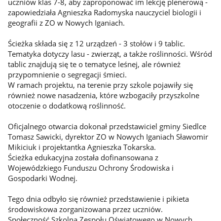
uczniów klas 7-8, aby zaproponować im lekcję plenerową -
zapowiedziała Agnieszka Radomyska nauczyciel biologii i
geografii z ZO w Nowych Iganiach.
Ścieżka składa się z 12 urządzeń - 3 stołów i 9 tablic.
Tematyka dotyczy lasu - zwierząt, a także roślinności. Wśród
tablic znajdują się te o tematyce leśnej, ale również
przypomnienie o segregacji śmieci.
W ramach projektu, na terenie przy szkole pojawiły się
również nowe nasadzenia, które wzbogaciły przyszkolne
otoczenie o dodatkową roślinność.
Oficjalnego otwarcia dokonał przedstawiciel gminy Siedlce
Tomasz Sawicki, dyrektor ZO w Nowych Iganiach Sławomir
Mikiciuk i projektantka Agnieszka Tokarska.
Ścieżka edukacyjna została dofinansowana z
Wojewódzkiego Funduszu Ochrony Środowiska i
Gospodarki Wodnej.
Tego dnia odbyło się również przedstawienie i pikieta
środowiskowa zorganizowana przez uczniów.
Społeczność Szkolna Zespołu Oświatowego w Nowych