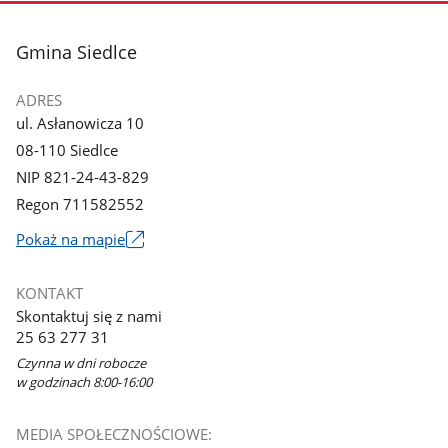
3
4
z
z
stopka
Gmina Siedlce
galerii.
galerii.
ADRES
ul. Asłanowicza 10
08-110 Siedlce
NIP 821-24-43-829
Regon 711582552
Link
Pokaż na mapie
otworzy
się
KONTAKT
w
Skontaktuj się z nami
nowym
25 63 277 31
oknie
Czynna w dni robocze
w godzinach 8:00-16:00
MEDIA SPOŁECZNOŚCIOWE: