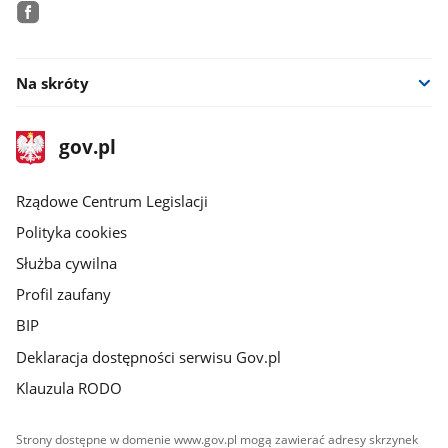
facebook
Na skróty
stopka
Strona
gov.pl
gov.pl
główna
Rządowe Centrum Legislacji
Polityka cookies
Służba cywilna
Profil zaufany
BIP
Deklaracja dostępności serwisu Gov.pl
Klauzula RODO
Strony dostępne w domenie www.gov.pl mogą zawierać adresy skrzynek