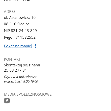
galerii.
galerii.
ADRES
ul. Asłanowicza 10
08-110 Siedlce
NIP 821-24-43-829
Regon 711582552
Link
Pokaż na mapie
otworzy
się
KONTAKT
w
Skontaktuj się z nami
nowym
25 63 277 31
oknie
Czynna w dni robocze
w godzinach 8:00-16:00
MEDIA SPOŁECZNOŚCIOWE:
facebook