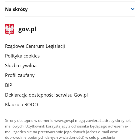
Na skróty
stopka
Strona
gov.pl
gov.pl
główna
Rządowe Centrum Legislacji
Polityka cookies
Służba cywilna
Profil zaufany
BIP
Deklaracja dostępności serwisu Gov.pl
Klauzula RODO
Strony dostępne w domenie www.gov.pl mogą zawierać adresy skrzynek
mailowych. Użytkownik korzystający z odnośnika będącego adresem e-
mail zgadza się na przetwarzanie jego danych (adres e-mail oraz
dobrowolnie podanych danych w wiadomości) w celu przesłania