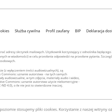
ookies
Służba cywilna
Profil zaufany
BIP
Deklaracja dos
ać adresy skrzynek mailowych. Użytkownik korzystający z odnośnika będącego 
nych w wiadomości) w celu przesłania odpowiedzi na przesłane pytania. Szczegó
 osobowych.
ie (z wyłączeniem treści audiowizualnych), są
ive Commons: uznanie autorstwa - na tych samych
ły audiowizualne, w tym zdjęcia, materiały audio i wideo,
eative Commons: uznanie autorstwa użycie niekomercyjne -
D 4.0), o ile nie jest to stwierdzone inaczej.
oziomie stosujemy pliki cookies. Korzystanie z naszej witryny 