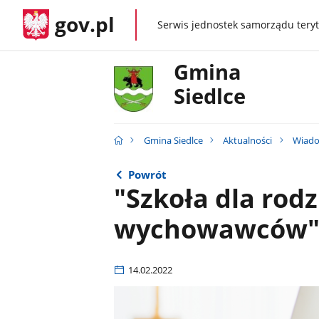
gov.pl
Serwis jednostek samorządu teryt
gov.pl
Gmina
Siedlce
Gmina Siedlce
Aktualności
Wiado
Powrót
"Szkoła dla rodz
wychowawców
14.02.2022