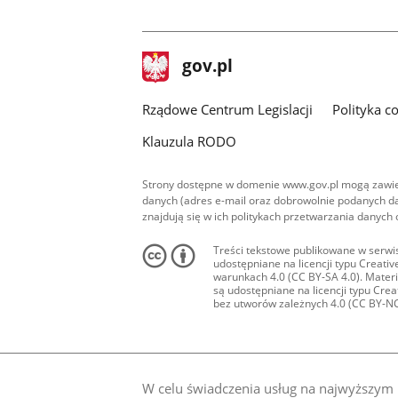
facebook
stopka
Strona
gov.pl
gov.pl
główna
Rządowe Centrum Legislacji
Polityka c
Klauzula RODO
Strony dostępne w domenie www.gov.pl mogą zawier
danych (adres e-mail oraz dobrowolnie podanych da
znajdują się w ich politykach przetwarzania danych
Treści tekstowe publikowane w serwis
udostępniane na licencji typu Creat
warunkach 4.0 (CC BY-SA 4.0). Materia
są udostępniane na licencji typu Cr
bez utworów zależnych 4.0 (CC BY-NC-N
W celu świadczenia usług na najwyższym p