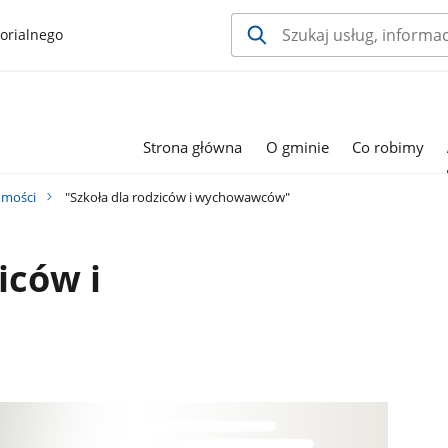
orialnego
Strona główna
O gminie
Co robimy
mości
"Szkoła dla rodziców i wychowawców"
iców i
"