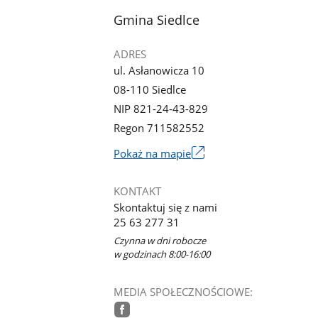
stopka
Gmina Siedlce
ADRES
ul. Asłanowicza 10
08-110 Siedlce
NIP 821-24-43-829
Regon 711582552
Link
Pokaż na mapie
otworzy
się
KONTAKT
w
Skontaktuj się z nami
nowym
25 63 277 31
oknie
Czynna w dni robocze
w godzinach 8:00-16:00
MEDIA SPOŁECZNOŚCIOWE: