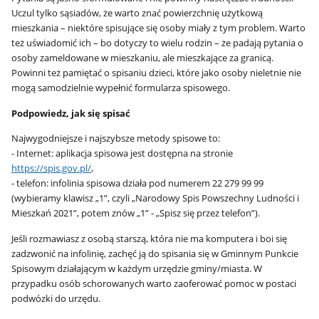
Uczul tylko sąsiadów, że warto znać powierzchnię użytkową
mieszkania – niektóre spisujące się osoby miały z tym problem. Warto
też uświadomić ich – bo dotyczy to wielu rodzin – że padają pytania o
osoby zameldowane w mieszkaniu, ale mieszkające za granicą.
Powinni też pamiętać o spisaniu dzieci, które jako osoby nieletnie nie
mogą samodzielnie wypełnić formularza spisowego.
Podpowiedz, jak się spisać
Najwygodniejsze i najszybsze metody spisowe to:
- Internet: aplikacja spisowa jest dostępna na stronie
https://spis.gov.pl/
,
- telefon: infolinia spisowa działa pod numerem 22 279 99 99
(wybieramy klawisz „1”, czyli „Narodowy Spis Powszechny Ludności i
Mieszkań 2021”, potem znów „1” - „Spisz się przez telefon”).
Jeśli rozmawiasz z osobą starszą, która nie ma komputera i boi się
zadzwonić na infolinię, zachęć ją do spisania się w Gminnym Punkcie
Spisowym działającym w każdym urzędzie gminy/miasta. W
przypadku osób schorowanych warto zaoferować pomoc w postaci
podwózki do urzędu.