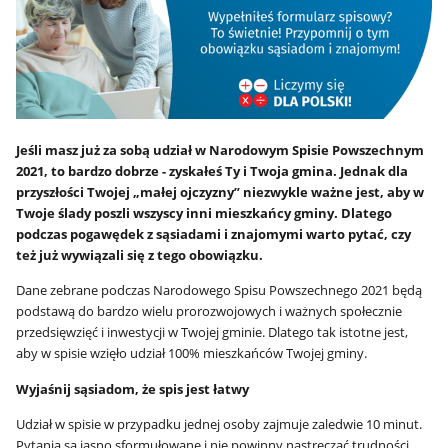
Jeśli masz już za sobą udział w Narodowym Spisie Powszechnym
2021, to bardzo dobrze - zyskałeś Ty i Twoja gmina. Jednak dla
przyszłości Twojej „małej ojczyzny” niezwykle ważne jest, aby w
Twoje ślady poszli wszyscy inni mieszkańcy gminy. Dlatego
podczas pogawędek z sąsiadami i znajomymi warto pytać, czy
też już wywiązali się z tego obowiązku.
Dane zebrane podczas Narodowego Spisu Powszechnego 2021 będą
podstawą do bardzo wielu prorozwojowych i ważnych społecznie
przedsięwzięć i inwestycji w Twojej gminie. Dlatego tak istotne jest,
aby w spisie wzięło udział 100% mieszkańców Twojej gminy.
Wyjaśnij sąsiadom, że spis jest łatwy
Udział w spisie w przypadku jednej osoby zajmuje zaledwie 10 minut.
Pytania są jasno sformułowane i nie powinny nastręczać trudności.