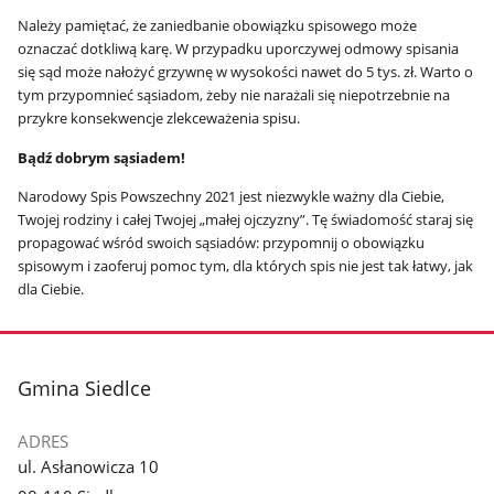
Należy pamiętać, że zaniedbanie obowiązku spisowego może
oznaczać dotkliwą karę. W przypadku uporczywej odmowy spisania
się sąd może nałożyć grzywnę w wysokości nawet do 5 tys. zł. Warto o
tym przypomnieć sąsiadom, żeby nie narażali się niepotrzebnie na
przykre konsekwencje zlekceważenia spisu.
Bądź dobrym sąsiadem!
Narodowy Spis Powszechny 2021 jest niezwykle ważny dla Ciebie,
Twojej rodziny i całej Twojej „małej ojczyzny”. Tę świadomość staraj się
propagować wśród swoich sąsiadów: przypomnij o obowiązku
spisowym i zaoferuj pomoc tym, dla których spis nie jest tak łatwy, jak
dla Ciebie.
stopka
Gmina Siedlce
ADRES
ul. Asłanowicza 10