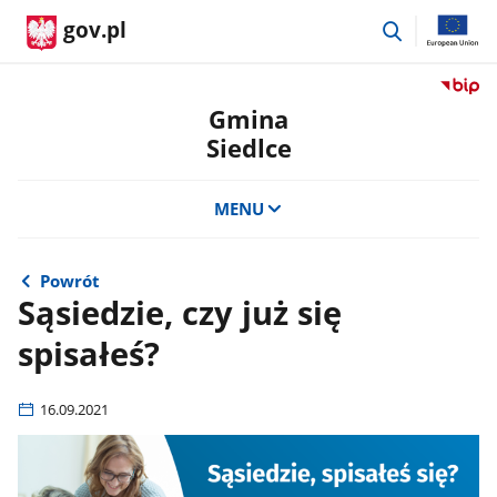
przejdź
gov.pl
do
wyszukiwar
Przejdź
do
Gmina
serwis
Siedlce
Biulety
Informa
Publicz
MENU
Gmina
Siedlce
Powrót
Sąsiedzie, czy już się
spisałeś?
16.09.2021