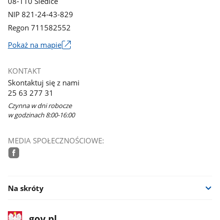
08-110 Siedlce
NIP 821-24-43-829
Regon 711582552
Link
Pokaż na mapie
otworzy
się
KONTAKT
w
Skontaktuj się z nami
nowym
25 63 277 31
oknie
Czynna w dni robocze
w godzinach 8:00-16:00
MEDIA SPOŁECZNOŚCIOWE:
facebook
Na skróty
stopka
Strona
gov.pl