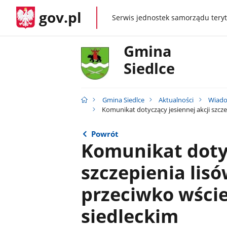
gov.pl
Serwis jednostek samorządu teryt
gov.pl
Gmina
Siedlce
Gmina Siedlce
Aktualności
Wiado
Komunikat dotyczący jesiennej akcji szcze
Powrót
Komunikat dotyc
szczepienia lis
przeciwko wście
siedleckim