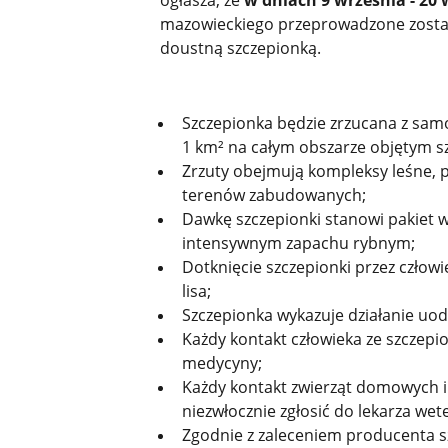
ogłasza, że
w dniach 9 września - 20 
mazowieckiego przeprowadzone zostan
doustną szczepionką.
Szczepionka będzie zrzucana z samo
1 km² na całym obszarze objętym s
Zrzuty obejmują kompleksy leśne, 
terenów zabudowanych;
Dawkę szczepionki stanowi pakiet w
intensywnym zapachu rybnym;
Dotknięcie szczepionki przez człow
lisa;
Szczepionka wykazuje działanie uodp
Każdy kontakt człowieka ze szczepio
medycyny;
Każdy kontakt zwierząt domowych i 
niezwłocznie zgłosić do lekarza wete
Zgodnie z zaleceniem producenta sz