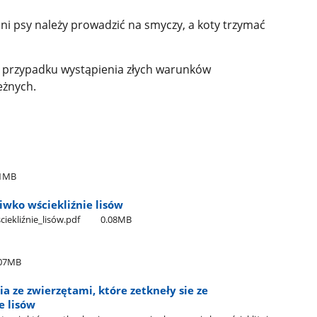
dni psy należy prowadzić na smyczy, a koty trzymać
w przypadku wystąpienia złych warunków
eżnych.
11MB
iwko wściekliźnie lisów
iekliźnie​_lisów.pdf
0.08MB
.07MB
 ze zwierzętami, które zetkneły sie ze
e lisów