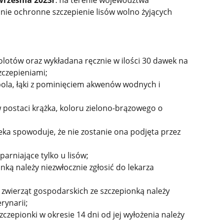
września 2023r
. na terenie województwa
ie ochronne szczepienie lisów wolno żyjących
lotów oraz wykładana ręcznie w ilości 30 dawek na
zczepieniami;
pola, łąki z pominięciem akwenów wodnych i
 postaci krążka, koloru zielono-brązowego o
ieka spowoduje, że nie zostanie ona podjęta przez
arniające tylko u lisów;
nką należy niezwłocznie zgłosić do lekarza
zwierząt gospodarskich ze szczepionką należy
rynarii;
czepionki w okresie 14 dni od jej wyłożenia należy