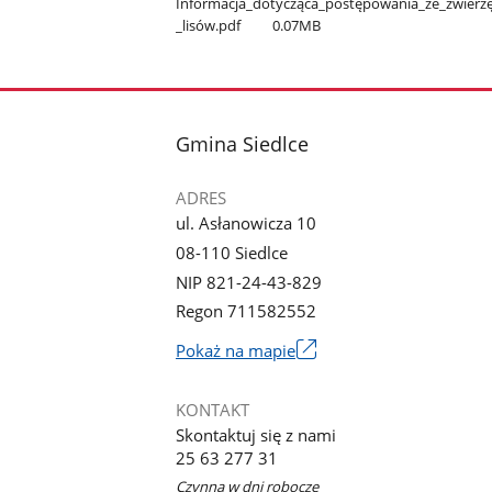
Informacja​_dotycząca​_postępowania​_ze​_zwierzęta
_lisów.pdf
0.07MB
stopka
Gmina Siedlce
ADRES
ul. Asłanowicza 10
08-110 Siedlce
NIP 821-24-43-829
Regon 711582552
Link
Pokaż na mapie
otworzy
się
KONTAKT
w
Skontaktuj się z nami
nowym
25 63 277 31
oknie
Czynna w dni robocze