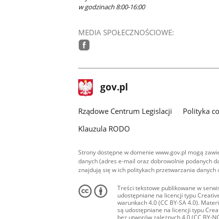
w godzinach 8:00-16:00
MEDIA SPOŁECZNOŚCIOWE:
facebook
stopka
Strona
gov.pl
gov.pl
główna
Rządowe Centrum Legislacji
Polityka c
Klauzula RODO
Strony dostępne w domenie www.gov.pl mogą zawier
danych (adres e-mail oraz dobrowolnie podanych da
znajdują się w ich politykach przetwarzania danych
Treści tekstowe publikowane w serwis
udostępniane na licencji typu Creat
warunkach 4.0 (CC BY-SA 4.0). Materia
są udostępniane na licencji typu Cr
bez utworów zależnych 4.0 (CC BY-NC-N