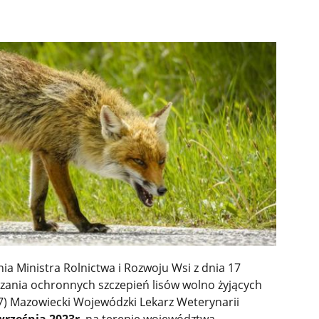
a Ministra Rolnictwa i Rozwoju Wsi z dnia 17
zania ochronnych szczepień lisów wolno żyjących
737) Mazowiecki Wojewódzki Lekarz Weterynarii