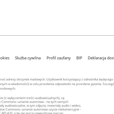
ookies
Służba cywilna
Profil zaufany
BIP
Deklaracja dos
ać adresy skrzynek mailowych. Użytkownik korzystający z odnośnika będącego 
nych w wiadomości) w celu przesłania odpowiedzi na przesłane pytania. Szczegó
 osobowych.
ie (z wyłączeniem treści audiowizualnych), są
ive Commons: uznanie autorstwa - na tych samych
ły audiowizualne, w tym zdjęcia, materiały audio i wideo,
eative Commons: uznanie autorstwa użycie niekomercyjne -
D 4.0), o ile nie jest to stwierdzone inaczej.