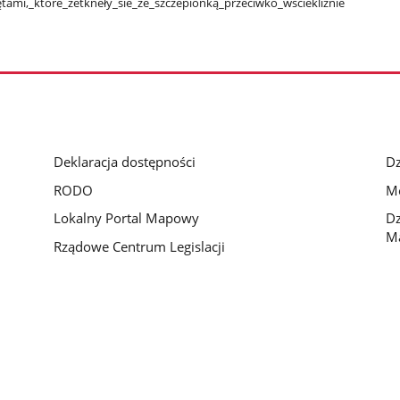
mi,​_które​_zetkneły​_sie​_ze​_szczepionką​_przeciwko​_wściekliżnie​
Deklaracja dostępności
Dz
RODO
Mo
Lokalny Portal Mapowy
Dz
M
Rządowe Centrum Legislacji