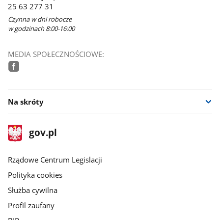
25 63 277 31
oknie
Czynna w dni robocze
w godzinach 8:00-16:00
MEDIA SPOŁECZNOŚCIOWE:
facebook
Na skróty
stopka
Strona
gov.pl
gov.pl
główna
Rządowe Centrum Legislacji
Polityka cookies
Służba cywilna
Profil zaufany