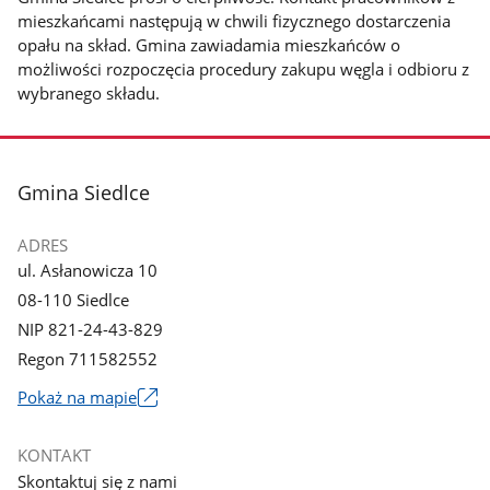
mieszkańcami następują w chwili fizycznego dostarczenia
opału na skład. Gmina zawiadamia mieszkańców o
możliwości rozpoczęcia procedury zakupu węgla i odbioru z
wybranego składu.
stopka
Gmina Siedlce
ADRES
ul. Asłanowicza 10
08-110 Siedlce
NIP 821-24-43-829
Regon 711582552
Link
Pokaż na mapie
otworzy
się
KONTAKT
w
Skontaktuj się z nami
nowym