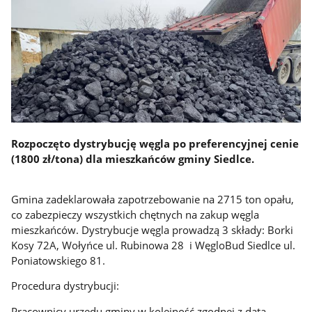
Rozpoczęto dystrybucję węgla po preferencyjnej cenie
(1800 zł/tona) dla mieszkańców gminy Siedlce.
Gmina zadeklarowała zapotrzebowanie na 2715 ton opału,
co zabezpieczy wszystkich chętnych na zakup węgla
mieszkańców.
Dystrybucje węgla prowadzą 3 składy: Borki
Kosy 72A, Wołyńce ul. Rubinowa 28 i WęgloBud Siedlce ul.
Poniatowskiego 81.
Procedura dystrybucji:
Pracownicy urzędu gminy w kolejność zgodnej z datą