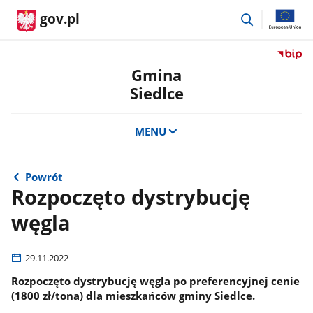
przejdź
gov.pl
do
wyszukiwar
Przejdź
do
Gmina
serwis
Siedlce
Biulety
Informa
Publicz
MENU
Gmina
Siedlce
Powrót
Rozpoczęto dystrybucję
węgla
29.11.2022
Rozpoczęto dystrybucję węgla po preferencyjnej cenie
(1800 zł/tona) dla mieszkańców gminy Siedlce.