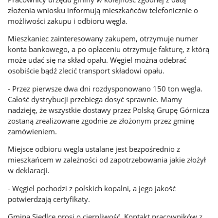
złożenia wniosku informują mieszkańców telefonicznie o
możliwości zakupu i odbioru węgla.
Mieszkaniec zainteresowany zakupem, otrzymuje numer
konta bankowego, a po opłaceniu otrzymuje fakturę, z którą
może udać się na skład opału. Węgiel można odebrać
osobiście bądź zlecić transport składowi opału.
- Przez pierwsze dwa dni rozdysponowano 150 ton węgla.
Całość dystrybucji przebiega dosyć sprawnie. Mamy
nadzieję, że wszystkie dostawy przez Polską Grupę Górnicza
zostaną zrealizowane zgodnie ze złożonym przez gminę
zamówieniem.
Miejsce odbioru węgla ustalane jest bezpośrednio z
mieszkańcem w zależności od zapotrzebowania jakie złożył
w deklaracji.
- Węgiel pochodzi z polskich kopalni, a jego jakość
potwierdzają certyfikaty.
Gmina Siedlce prosi o cierpliwość. Kontakt pracowników z