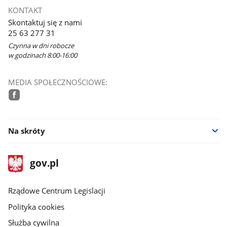
się
KONTAKT
w
Skontaktuj się z nami
nowym
25 63 277 31
oknie
Czynna w dni robocze
w godzinach 8:00-16:00
MEDIA SPOŁECZNOŚCIOWE:
facebook
Na skróty
stopka
Strona
gov.pl
gov.pl
główna
Rządowe Centrum Legislacji
Polityka cookies
Służba cywilna