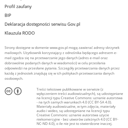
Profil zaufany
BIP
Deklaracja dostępności serwisu Gov.pl
Klauzula RODO
Strony dostępne w domenie www.gov.pl mogą zawierać adresy skrzynek
mailowych. Użytkownik korzystający z odnośnika będącego adresem e-
mail zgadza się na przetwarzanie jego danych (adres e-mail oraz
dobrowolnie podanych danych w wiadomości) w celu przesłania
odpowiedzi na przesłane pytania. Szczegóły przetwarzania danych przez
każdą z jednostek znajdują się w ich politykach przetwarzania danych
osobowych.
Treści tekstowe publikowane w serwisie (z
wyłączeniem treści audiowizualnych), są udostępniane
na licencji typu Creative Commons: uznanie autorstwa
- na tych samych warunkach 4.0 (CC BY-SA 4.0).
Materiały audiowizualne, w tym zdjęcia, materiały
audio i wideo, są udostępniane na licencji typu
Creative Commons: uznanie autorstwa użycie
niekomercyjne - bez utworów zależnych 4.0 (CC BY-
NC-ND 4.0), o ile nie jest to stwierdzone inaczej.