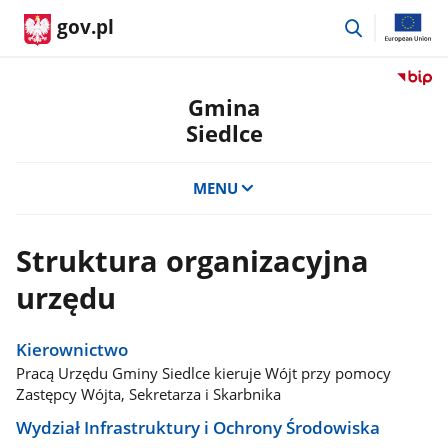
przejdź
gov.pl
do
wyszukiwar
Przejdź
do
Gmina
serwis
Siedlce
Biulety
Informa
Publicz
MENU
Gmina
Siedlce
Struktura organizacyjna
urzędu
Kierownictwo
Pracą Urzędu Gminy Siedlce kieruje Wójt przy pomocy
Zastępcy Wójta, Sekretarza i Skarbnika
Wydział Infrastruktury i Ochrony Środowiska