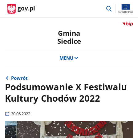
przejdź
gov.pl
do
wyszukiwar
Przejdź
do
Gmina
serwis
Siedlce
Biulety
Informa
Publicz
MENU
Gmina
Siedlce
Powrót
Podsumowanie X Festiwalu
Kultury Chodów 2022
30.06.2022