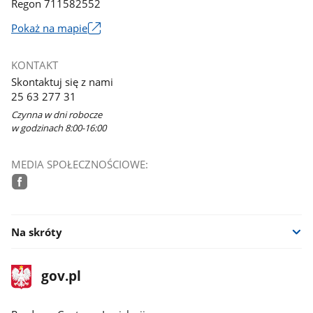
Regon 711582552
Link
Pokaż na mapie
otworzy
się
KONTAKT
w
Skontaktuj się z nami
nowym
25 63 277 31
oknie
Czynna w dni robocze
w godzinach 8:00-16:00
MEDIA SPOŁECZNOŚCIOWE:
facebook
Na skróty
stopka
Strona
gov.pl
gov.pl
główna