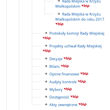
Link
Rada Miejska w Krzyżu
do
Wielkopolskim
strony
Link
Rada Miejska w Krzyżu
do
Wielkopolskim do roku 2017
strony
Link
Protokoły komisji Rady Miejskiej
do
strony
Link
Projekty uchwał Rady Miejskiej
do
strony
Link
Decyzje
do
Link
Bilans
strony
do
Link
Opinie finansowe
strony
do
Link
Audyty kontrole
strony
do
Link
Wybory
strony
do
Link
Dostępność
strony
do
Link
Akty zewnętrzne
strony
do