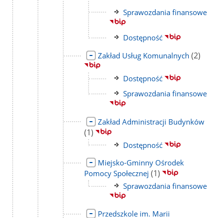
strony
Link
Sprawozdania finansowe
do
strony
Link
Dostępność
do
Link
liczba
(2)
Zakład Usług Komunalnych
strony
do
podstro
strony
Link
Dostępność
do
Link
Sprawozdania finansowe
strony
do
strony
Link
licz
Zakład Administracji Budynków
do
pod
(1)
strony
Link
Dostępność
do
Link
Miejsko-Gminny Ośrodek
strony
do
liczba
(1)
Pomocy Społecznej
strony
podstron
Link
Sprawozdania finansowe
do
strony
Link
Przedszkole im. Marii