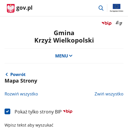
przejdź
gov.pl
do
wyszukiwar
Otwór
Przejdź
okno
do
Gmina
z
serwisu
Krzyż Wielkopolski
tłuma
Biuletyn
języka
Informacji
migow
Publicznej
MENU
Gmina
Krzyż
Wielkopolski
Powrót
Mapa Strony
Rozwiń wszystko
Zwiń wszystko
Pokaż tylko strony BIP
Wpisz tekst aby wyszukać