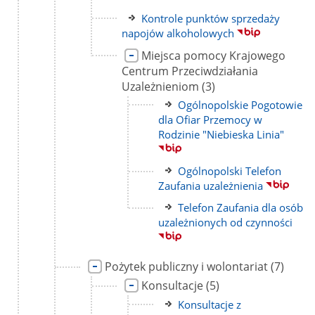
strony
Link
Kontrole punktów sprzedaży
do
napojów alkoholowych
strony
Link
Miejsca pomocy Krajowego
do
Centrum Przeciwdziałania
strony
liczba
Uzależnieniom
(3)
podstron
Link
Ogólnopolskie Pogotowie
do
dla Ofiar Przemocy w
strony
Rodzinie "Niebieska Linia"
Link
Ogólnopolski Telefon
do
Zaufania uzależnienia
strony
Link
Telefon Zaufania dla osób
do
uzależnionych od czynności
strony
Link
liczba
Pożytek publiczny i wolontariat
(7)
do
podstro
Link
liczba
Konsultacje
(5)
strony
do
podstron
Link
Konsultacje z