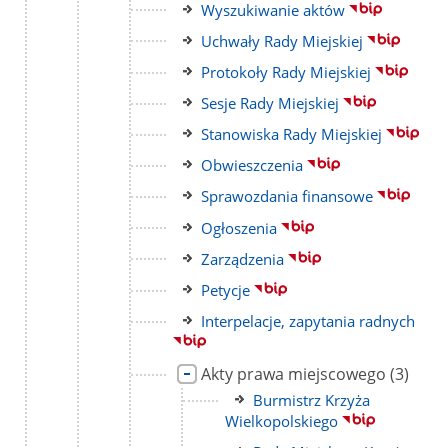
do
podstron
Link
Wyszukiwanie aktów
strony
do
Link
Uchwały Rady Miejskiej
strony
do
Link
Protokoły Rady Miejskiej
strony
do
Link
Sesje Rady Miejskiej
strony
do
Link
Stanowiska Rady Miejskiej
strony
do
Link
Obwieszczenia
strony
do
Link
Sprawozdania finansowe
strony
do
Link
Ogłoszenia
strony
do
Link
Zarządzenia
strony
do
Link
Petycje
strony
do
Link
Interpelacje, zapytania radnych
strony
do
strony
Link
liczba
Akty prawa miejscowego
(3)
do
podstr
Link
Burmistrz Krzyża
strony
do
Wielkopolskiego
strony