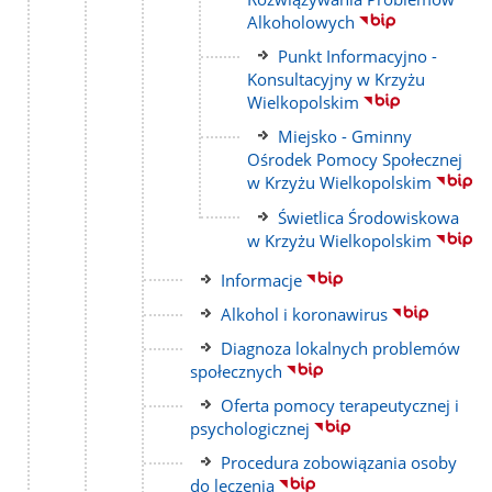
strony
Alkoholowych
Link
Punkt Informacyjno -
do
Konsultacyjny w Krzyżu
strony
Wielkopolskim
Link
Miejsko - Gminny
do
Ośrodek Pomocy Społecznej
strony
w Krzyżu Wielkopolskim
Link
Świetlica Środowiskowa
do
w Krzyżu Wielkopolskim
strony
Link
Informacje
do
Link
Alkohol i koronawirus
strony
do
Link
Diagnoza lokalnych problemów
strony
do
społecznych
strony
Link
Oferta pomocy terapeutycznej i
do
psychologicznej
strony
Link
Procedura zobowiązania osoby
do
do leczenia