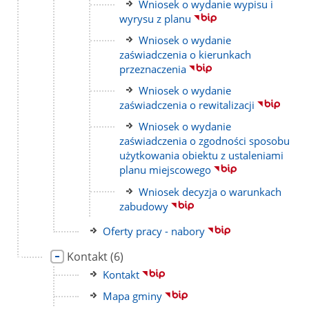
Link
Wniosek o wydanie wypisu i
do
wyrysu z planu
strony
Link
Wniosek o wydanie
do
zaświadczenia o kierunkach
strony
przeznaczenia
Link
Wniosek o wydanie
do
zaświadczenia o rewitalizacji
strony
Link
Wniosek o wydanie
do
zaświadczenia o zgodności sposobu
strony
użytkowania obiektu z ustaleniami
planu miejscowego
Link
Wniosek decyzja o warunkach
do
zabudowy
strony
Link
Oferty pracy - nabory
do
Link
liczba
Kontakt
(6)
strony
do
podstron
Link
Kontakt
strony
do
Link
Mapa gminy
strony