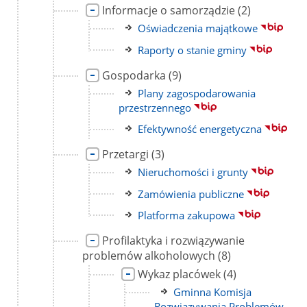
Link
liczba
Informacje o samorządzie
(2)
strony
do
podstron
Link
Oświadczenia majątkowe
strony
do
Link
Raporty o stanie gminy
strony
do
Link
liczba
Gospodarka
(9)
strony
do
podstron
Link
Plany zagospodarowania
strony
do
przestrzennego
strony
Link
Efektywność energetyczna
do
Link
liczba
Przetargi
(3)
strony
do
podstron
Link
Nieruchomości i grunty
strony
do
Link
Zamówienia publiczne
strony
do
Link
Platforma zakupowa
strony
do
Link
Profilaktyka i rozwiązywanie
strony
do
liczba
problemów alkoholowych
(8)
strony
podstron
Link
liczba
Wykaz placówek
(4)
do
podstron
Link
Gminna Komisja
strony
do
Rozwiązywania Problemów