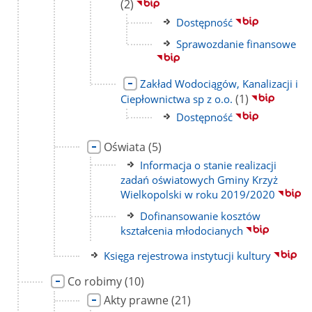
do
pod
(2)
strony
Link
Dostępność
do
Link
Sprawozdanie finansowe
strony
do
strony
Link
Zakład Wodociągów, Kanalizacji i
do
liczba
(1)
Ciepłownictwa sp z o.o.
strony
podstron
Link
Dostępność
do
Link
liczba
strony
Oświata
(5)
do
podstron
Link
Informacja o stanie realizacji
strony
do
zadań oświatowych Gminy Krzyż
strony
Wielkopolski w roku 2019/2020
Link
Dofinansowanie kosztów
do
kształcenia młodocianych
strony
Link
Księga rejestrowa instytucji kultury
do
Link
liczba
Co robimy
(10)
strony
do
podstron
Link
liczba
Akty prawne
(21)
strony