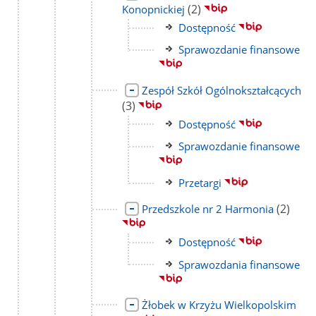
do
liczba
(2)
Konopnickiej
strony
podstron
Link
Dostępność
do
Link
Sprawozdanie finansowe
strony
do
strony
Link
lic
Zespół Szkół Ogólnokształcących
do
po
(3)
strony
Link
Dostępność
do
Link
Sprawozdanie finansowe
strony
do
strony
Link
Przetargi
do
Link
liczba
(2)
Przedszkole nr 2 Harmonia
strony
do
podstro
strony
Link
Dostępność
do
Link
Sprawozdania finansowe
strony
do
strony
Link
licz
Żłobek w Krzyżu Wielkopolskim