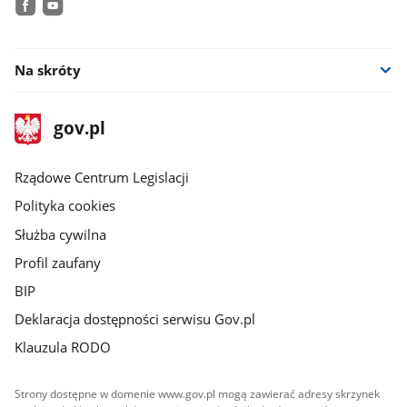
facebook
youtube
Na skróty
stopka
Strona
gov.pl
gov.pl
główna
Rządowe Centrum Legislacji
Polityka cookies
Służba cywilna
Profil zaufany
BIP
Deklaracja dostępności serwisu Gov.pl
Klauzula RODO
Strony dostępne w domenie www.gov.pl mogą zawierać adresy skrzynek