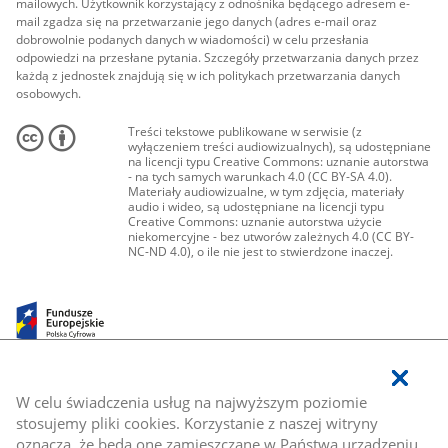
mailowych. Użytkownik korzystający z odnośnika będącego adresem e-
mail zgadza się na przetwarzanie jego danych (adres e-mail oraz
dobrowolnie podanych danych w wiadomości) w celu przesłania
odpowiedzi na przesłane pytania. Szczegóły przetwarzania danych przez
każdą z jednostek znajdują się w ich politykach przetwarzania danych
osobowych.
Treści tekstowe publikowane w serwisie (z
wyłączeniem treści audiowizualnych), są udostępniane
na licencji typu Creative Commons: uznanie autorstwa
- na tych samych warunkach 4.0 (CC BY-SA 4.0).
Materiały audiowizualne, w tym zdjęcia, materiały
audio i wideo, są udostępniane na licencji typu
Creative Commons: uznanie autorstwa użycie
niekomercyjne - bez utworów zależnych 4.0 (CC BY-
NC-ND 4.0), o ile nie jest to stwierdzone inaczej.
W celu świadczenia usług na najwyższym poziomie
stosujemy pliki cookies. Korzystanie z naszej witryny
oznacza, że będą one zamieszczane w Państwa urządzeniu.