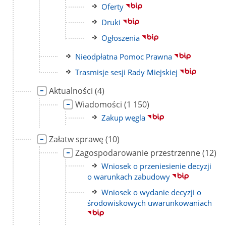
Link
Oferty
do
Link
Druki
strony
do
Link
Ogłoszenia
strony
do
Link
Nieodpłatna Pomoc Prawna
strony
do
Link
Trasmisje sesji Rady Miejskiej
strony
do
Link
liczba
Aktualności
(4)
strony
do
podstron
Link
liczba
Wiadomości
(1 150)
strony
do
podstron
Link
Zakup węgla
strony
do
Link
liczba
strony
Załatw sprawę
(10)
do
podstron
Link
liczba
Zagospodarowanie przestrzenne
(12)
strony
do
podst
Link
Wniosek o przeniesienie decyzji
strony
do
o warunkach zabudowy
strony
Link
Wniosek o wydanie decyzji o
do
środowiskowych uwarunkowaniach
strony