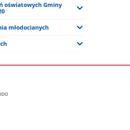
dań oświatowych Gminy
20
nia młodocianych
ych
ODO