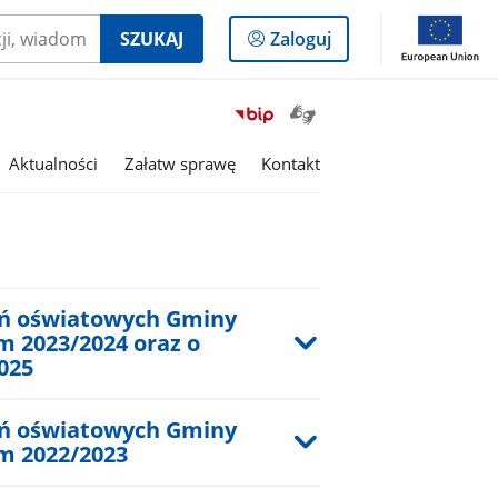
Logowanie
SZUKAJ
Zaloguj
do
panelu
Otwórz
Przejdź
okno
do
z
serwisu
Aktualności
Załatw sprawę
Kontakt
tłumaczem
Biuletyn
języka
Informacji
migowego
Publicznej
Gmina
Krzyż
Wielkopolski
dań oświatowych Gminy
m 2023/2024 oraz o
025
dań oświatowych Gminy
ym 2022/2023