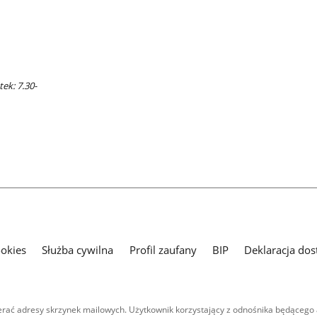
ek: 7.30-
ookies
Służba cywilna
Profil zaufany
BIP
Deklaracja dos
ać adresy skrzynek mailowych. Użytkownik korzystający z odnośnika będącego 