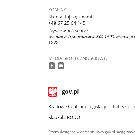
KONTAKT
Skontaktuj się z nami
+48 67 25 64 145
Czynna w dni robocze
w godzinach poniedziałek: 8.00-16.00, wtorek-piąt
15.30
MEDIA SPOŁECZNOŚCIOWE:
facebook
youtube
stopka
Strona
gov.pl
gov.pl
główna
Rządowe Centrum Legislacji
Polityka c
Klauzula RODO
Strony dostępne w domenie www.gov.pl mogą zawier