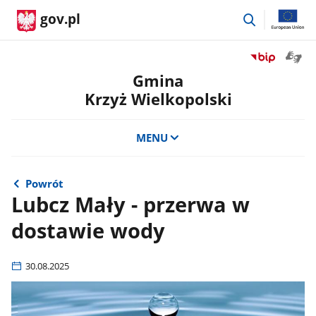
przejdź
gov.pl
do
wyszukiwar
Otwór
Przejdź
okno
do
Gmina
z
serwisu
Krzyż Wielkopolski
tłuma
Biuletyn
języka
Informacji
migow
Publicznej
MENU
Gmina
Krzyż
Wielkopolski
Powrót
Lubcz Mały - przerwa w
dostawie wody
30.08.2025