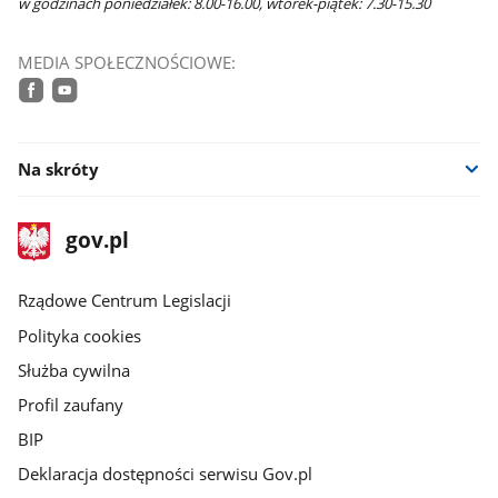
w godzinach poniedziałek: 8.00-16.00, wtorek-piątek: 7.30-15.30
MEDIA SPOŁECZNOŚCIOWE:
facebook
youtube
Na skróty
stopka
Strona
gov.pl
gov.pl
główna
Rządowe Centrum Legislacji
Polityka cookies
Służba cywilna
Profil zaufany
BIP
Deklaracja dostępności serwisu Gov.pl