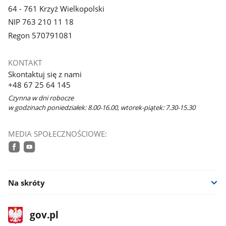
64 - 761 Krzyż Wielkopolski
NIP 763 210 11 18
Regon 570791081
KONTAKT
Skontaktuj się z nami
+48 67 25 64 145
Czynna w dni robocze
w godzinach poniedziałek: 8.00-16.00, wtorek-piątek: 7.30-15.30
MEDIA SPOŁECZNOŚCIOWE:
facebook
youtube
Na skróty
stopka
Strona
gov.pl
gov.pl