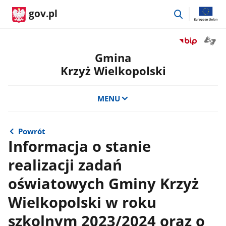
przejdź
gov.pl
do
wyszukiwar
Otwór
Przejdź
okno
do
Gmina
z
serwisu
Krzyż Wielkopolski
tłuma
Biuletyn
języka
Informacji
migow
Publicznej
MENU
Gmina
Krzyż
Wielkopolski
Powrót
Informacja o stanie
realizacji zadań
oświatowych Gminy Krzyż
Wielkopolski w roku
szkolnym 2023/2024 oraz o