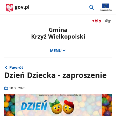
przejdź
gov.pl
do
wyszukiwar
Otwór
Przejdź
okno
do
Gmina
z
serwisu
Krzyż Wielkopolski
tłuma
Biuletyn
języka
Informacji
migow
Publicznej
MENU
Gmina
Krzyż
Wielkopolski
Powrót
Dzień Dziecka - zaproszenie
30.05.2026