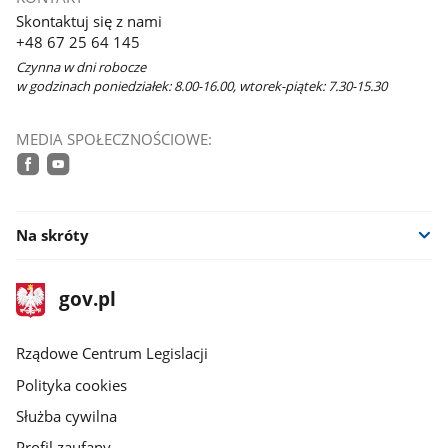
Skontaktuj się z nami
+48 67 25 64 145
Czynna w dni robocze
w godzinach poniedziałek: 8.00-16.00, wtorek-piątek: 7.30-15.30
MEDIA SPOŁECZNOŚCIOWE:
facebook
youtube
Na skróty
stopka
Strona
gov.pl
gov.pl
główna
Rządowe Centrum Legislacji
Polityka cookies
Służba cywilna
Profil zaufany