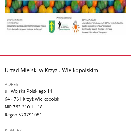
stopka
Urząd Miejski w Krzyżu Wielkopolskim
ADRES
ul. Wojska Polskiego 14
64 - 761 Krzyż Wielkopolski
NIP 763 210 11 18
Regon 570791081
KONTAKT