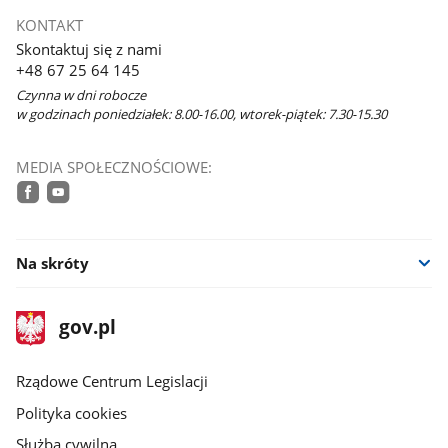
KONTAKT
Skontaktuj się z nami
+48 67 25 64 145
Czynna w dni robocze
w godzinach poniedziałek: 8.00-16.00, wtorek-piątek: 7.30-15.30
MEDIA SPOŁECZNOŚCIOWE:
facebook
youtube
Na skróty
stopka
Strona
gov.pl
gov.pl
główna
Rządowe Centrum Legislacji
Polityka cookies
Służba cywilna