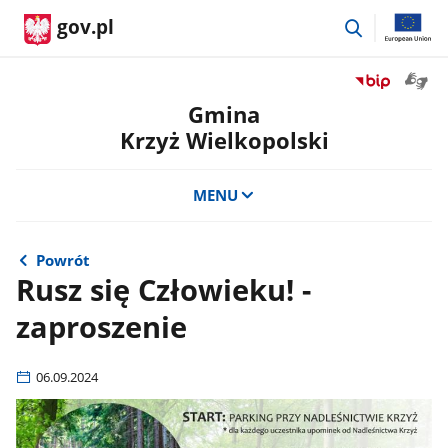
przejdź
gov.pl
do
wyszukiwar
Otwór
Przejdź
okno
do
Gmina
z
serwisu
Krzyż Wielkopolski
tłuma
Biuletyn
języka
Informacji
migow
Publicznej
MENU
Gmina
Krzyż
Wielkopolski
Powrót
Rusz się Człowieku! -
zaproszenie
06.09.2024