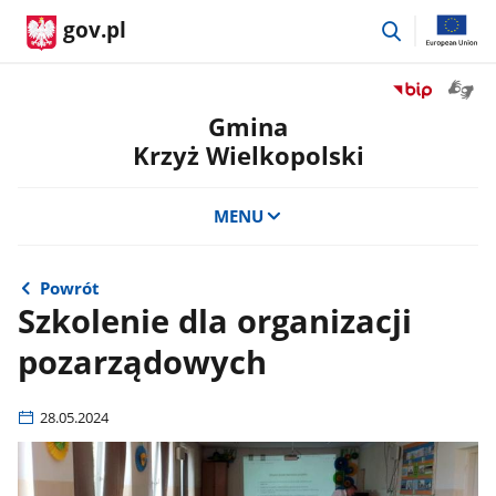
przejdź
gov.pl
do
wyszukiwar
Otwór
Przejdź
okno
do
Gmina
z
serwisu
Krzyż Wielkopolski
tłuma
Biuletyn
języka
Informacji
migow
Publicznej
MENU
Gmina
Krzyż
Wielkopolski
Powrót
Szkolenie dla organizacji
pozarządowych
28.05.2024