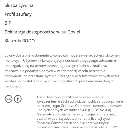
Służba cywilna
Profil zaufany
BIP
Deklaracja dostępności serwisu Gov.pl
Klauzula RODO
Strony dostępne w domenie www.gov.pl mogą zawierać adresy skrzynek
mailowych. Użytkownik korzystający z odnośnika będącego adresem e-
mail zgadza się na przetwarzanie jego danych (adres e-mail oraz
dobrowolnie podanych danych w wiadomości) w celu przesłania
odpowiedzi na przesłane pytania. Szczegóły przetwarzania danych przez
każdą z jednostek znajdują się w ich politykach przetwarzania danych
osobowych.
Treści tekstowe publikowane w serwisie (z
wyłączeniem treści audiowizualnych), są udostępniane
na licencji typu Creative Commons: uznanie autorstwa
- na tych samych warunkach 4.0 (CC BY-SA 4.0).
Materiały audiowizualne, w tym zdjęcia, materiały
audio i wideo, są udostępniane na licencji typu
Creative Commons: uznanie autorstwa użycie
niekomercyjne - bez utworów zależnych 4.0 (CC BY-