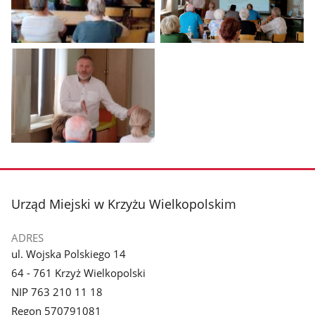
Pokaż
Pokaż
zdjęcie
zdjęcie
1
2
z
z
galerii.
galerii.
Pokaż
zdjęcie
3
z
stopka
Urząd Miejski w Krzyżu Wielkopolskim
galerii.
ADRES
ul. Wojska Polskiego 14
64 - 761 Krzyż Wielkopolski
NIP 763 210 11 18
Regon 570791081