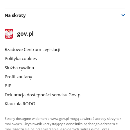
facebook
youtube
Na skróty
stopka
Strona
gov.pl
gov.pl
główna
Rządowe Centrum Legislacji
Polityka cookies
Służba cywilna
Profil zaufany
BIP
Deklaracja dostępności serwisu Gov.pl
Klauzula RODO
Strony dostępne w domenie www.gov.pl mogą zawierać adresy skrzynek
mailowych. Użytkownik korzystający z odnośnika będącego adresem e-
mail zgadza się na przetwarzanie jego danych (adres e-mail oraz