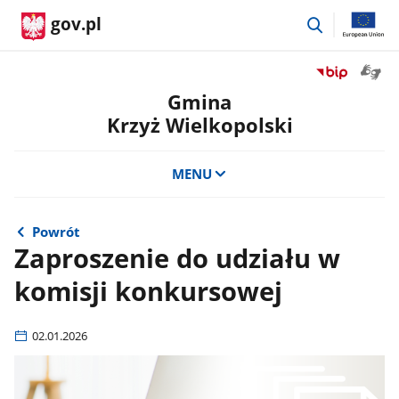
przejdź
gov.pl
do
wyszukiwar
Otwór
Przejdź
okno
do
Gmina
z
serwisu
Krzyż Wielkopolski
tłuma
Biuletyn
języka
Informacji
migow
Publicznej
MENU
Gmina
Krzyż
Wielkopolski
Powrót
Zaproszenie do udziału w
komisji konkursowej
02.01.2026