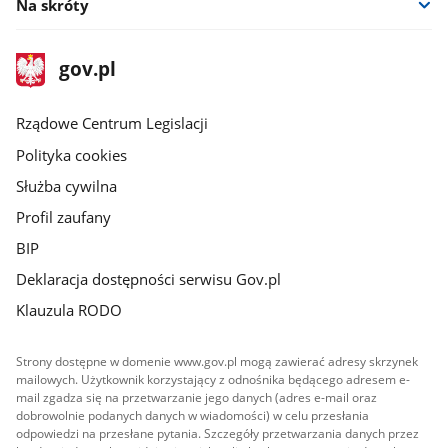
Na skróty
stopka
Strona
gov.pl
gov.pl
główna
Rządowe Centrum Legislacji
Polityka cookies
Służba cywilna
Profil zaufany
BIP
Deklaracja dostępności serwisu Gov.pl
Klauzula RODO
Strony dostępne w domenie www.gov.pl mogą zawierać adresy skrzynek
mailowych. Użytkownik korzystający z odnośnika będącego adresem e-
mail zgadza się na przetwarzanie jego danych (adres e-mail oraz
dobrowolnie podanych danych w wiadomości) w celu przesłania
odpowiedzi na przesłane pytania. Szczegóły przetwarzania danych przez