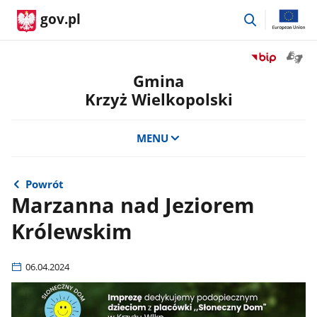
przejdź
gov.pl
do
wyszukiwar
Otwór
Przejdź
okno
do
Gmina
z
serwisu
Krzyż Wielkopolski
tłuma
Biuletyn
języka
Informacji
migow
Publicznej
MENU
Gmina
Krzyż
Wielkopolski
Powrót
Marzanna nad Jeziorem
Królewskim
06.04.2024