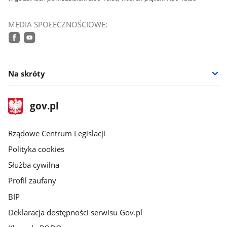
MEDIA SPOŁECZNOŚCIOWE:
facebook
youtube
Na skróty
stopka
Strona
gov.pl
gov.pl
główna
Rządowe Centrum Legislacji
Polityka cookies
Służba cywilna
Profil zaufany
BIP
Deklaracja dostępności serwisu Gov.pl