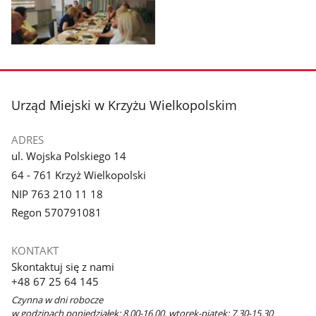
galerii.
galerii.
Pokaż
zdjęcie
3
z
stopka
Urząd Miejski w Krzyżu Wielkopolskim
galerii.
ADRES
ul. Wojska Polskiego 14
64 - 761 Krzyż Wielkopolski
NIP 763 210 11 18
Regon 570791081
KONTAKT
Skontaktuj się z nami
+48 67 25 64 145
Czynna w dni robocze
w godzinach poniedziałek: 8.00-16.00, wtorek-piątek: 7.30-15.30