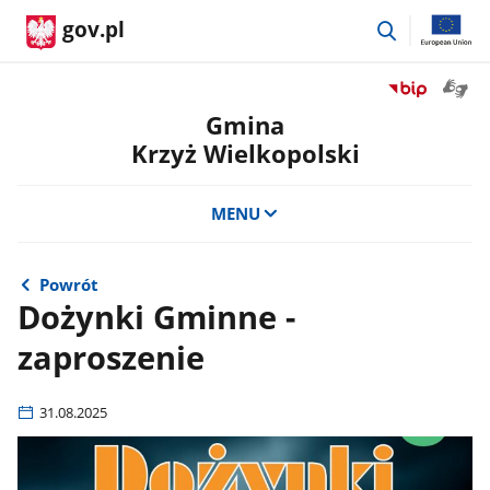
przejdź
gov.pl
do
wyszukiwar
Otwór
Przejdź
okno
do
Gmina
z
serwisu
Krzyż Wielkopolski
tłuma
Biuletyn
języka
Informacji
migow
Publicznej
MENU
Gmina
Krzyż
Wielkopolski
Powrót
Dożynki Gminne -
zaproszenie
31.08.2025