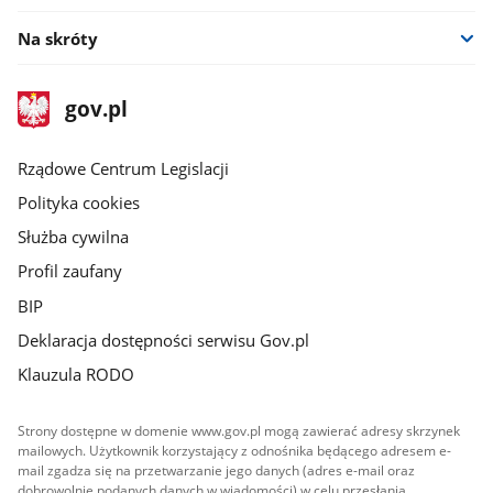
Na skróty
stopka
Strona
gov.pl
gov.pl
główna
Rządowe Centrum Legislacji
Polityka cookies
Służba cywilna
Profil zaufany
BIP
Deklaracja dostępności serwisu Gov.pl
Klauzula RODO
Strony dostępne w domenie www.gov.pl mogą zawierać adresy skrzynek
mailowych. Użytkownik korzystający z odnośnika będącego adresem e-
mail zgadza się na przetwarzanie jego danych (adres e-mail oraz
dobrowolnie podanych danych w wiadomości) w celu przesłania