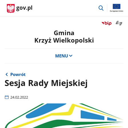
przejdź
gov.pl
do
wyszukiwar
Otwór
Przejdź
okno
do
Gmina
z
serwisu
Krzyż Wielkopolski
tłuma
Biuletyn
języka
Informacji
migow
Publicznej
MENU
Gmina
Krzyż
Wielkopolski
Powrót
Sesja Rady Miejskiej
24.02.2022