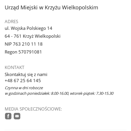
z
z
stopka
Urząd Miejski w Krzyżu Wielkopolskim
galerii.
galerii.
ADRES
ul. Wojska Polskiego 14
64 - 761 Krzyż Wielkopolski
NIP 763 210 11 18
Regon 570791081
KONTAKT
Skontaktuj się z nami
+48 67 25 64 145
Czynna w dni robocze
w godzinach poniedziałek: 8.00-16.00, wtorek-piątek: 7.30-15.30
MEDIA SPOŁECZNOŚCIOWE:
facebook
youtube