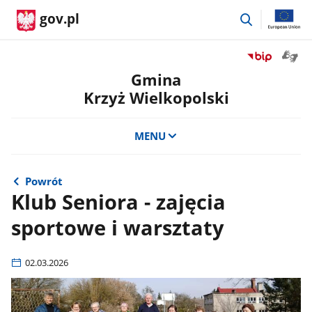
przejdź
gov.pl
do
wyszukiwar
Otwór
Przejdź
okno
do
Gmina
z
serwisu
Krzyż Wielkopolski
tłuma
Biuletyn
języka
Informacji
migow
Publicznej
MENU
Gmina
Krzyż
Wielkopolski
Powrót
Klub Seniora - zajęcia
sportowe i warsztaty
02.03.2026