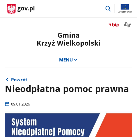
przejdź
gov.pl
do
wyszukiwar
Otwór
Przejdź
okno
do
Gmina
z
serwisu
Krzyż Wielkopolski
tłuma
Biuletyn
języka
Informacji
migow
Publicznej
MENU
Gmina
Krzyż
Wielkopolski
Powrót
Nieodpłatna pomoc prawna
09.01.2026