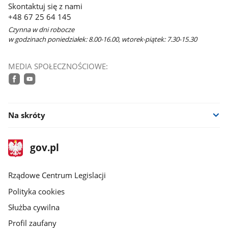
Skontaktuj się z nami
+48 67 25 64 145
Czynna w dni robocze
w godzinach poniedziałek: 8.00-16.00, wtorek-piątek: 7.30-15.30
MEDIA SPOŁECZNOŚCIOWE:
facebook
youtube
Na skróty
stopka
Strona
gov.pl
gov.pl
główna
Rządowe Centrum Legislacji
Polityka cookies
Służba cywilna
Profil zaufany