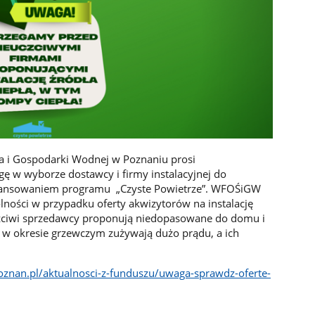
 i Gospodarki Wodnej w Poznaniu prosi
 w wyborze dostawcy i firmy instalacyjnej do
inansowaniem programu „Czyste Powietrze”. WFOŚiGW
ólności w przypadku oferty akwizytorów na instalację
uczciwi sprzedawcy proponują niedopasowane do domu i
re w okresie grzewczym zużywają dużo prądu, a ich
znan.pl/aktualnosci-z-funduszu/uwaga-sprawdz-oferte-