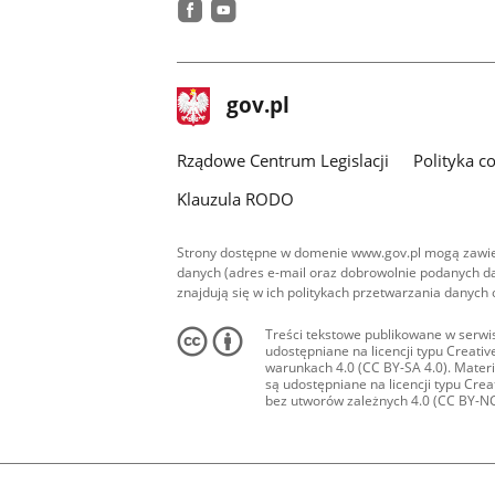
facebook
youtube
stopka
Strona
gov.pl
gov.pl
główna
Rządowe Centrum Legislacji
Polityka c
Klauzula RODO
Strony dostępne w domenie www.gov.pl mogą zawier
danych (adres e-mail oraz dobrowolnie podanych da
znajdują się w ich politykach przetwarzania danych
Treści tekstowe publikowane w serwis
udostępniane na licencji typu Creat
warunkach 4.0 (CC BY-SA 4.0). Materia
są udostępniane na licencji typu Cr
bez utworów zależnych 4.0 (CC BY-NC-N