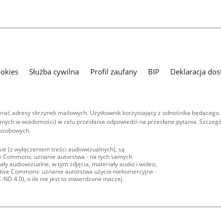
ookies
Służba cywilna
Profil zaufany
BIP
Deklaracja dos
ać adresy skrzynek mailowych. Użytkownik korzystający z odnośnika będącego 
nych w wiadomości) w celu przesłania odpowiedzi na przesłane pytania. Szczegó
 osobowych.
ie (z wyłączeniem treści audiowizualnych), są
ive Commons: uznanie autorstwa - na tych samych
ły audiowizualne, w tym zdjęcia, materiały audio i wideo,
eative Commons: uznanie autorstwa użycie niekomercyjne -
D 4.0), o ile nie jest to stwierdzone inaczej.