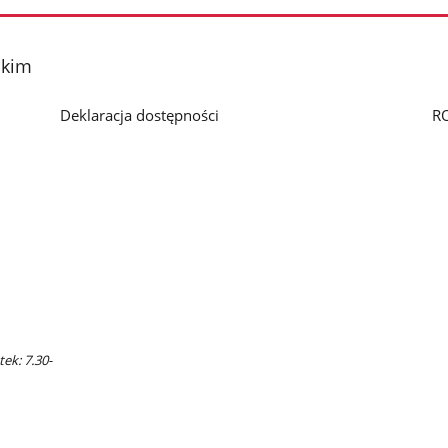
skim
Deklaracja dostępności
R
ek: 7.30-