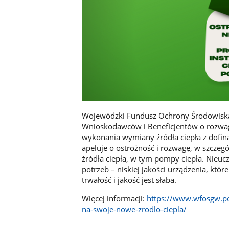
Wojewódzki Fundusz Ochrony Środowiska
Wnioskodawców i Beneficjentów o rozwagę
wykonania wymiany źródła ciepła z dof
apeluje o ostrożność i rozwagę, w szczeg
źródła ciepła, w tym pompy ciepła. Nie
potrzeb – niskiej jakości urządzenia, któ
trwałość i jakość jest słaba.
Więcej informacji:
https://www.wfosgw.po
na-swoje-nowe-zrodlo-ciepla/