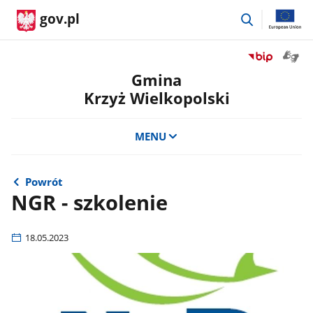
przejdź
gov.pl
do
wyszukiwar
Otwór
Przejdź
okno
do
Gmina
z
serwisu
Krzyż Wielkopolski
tłuma
Biuletyn
języka
Informacji
migow
Publicznej
MENU
Gmina
Krzyż
Wielkopolski
Powrót
NGR - szkolenie
18.05.2023