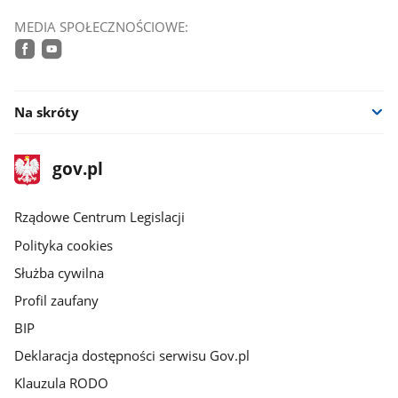
MEDIA SPOŁECZNOŚCIOWE:
facebook
youtube
Na skróty
stopka
Strona
gov.pl
gov.pl
główna
Rządowe Centrum Legislacji
Polityka cookies
Służba cywilna
Profil zaufany
BIP
Deklaracja dostępności serwisu Gov.pl
Klauzula RODO