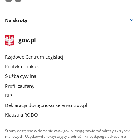
facebook
youtube
Na skróty
stopka
Strona
gov.pl
gov.pl
główna
Rządowe Centrum Legislacji
Polityka cookies
Służba cywilna
Profil zaufany
BIP
Deklaracja dostępności serwisu Gov.pl
Klauzula RODO
Strony dostępne w domenie www.gov.pl mogą zawierać adresy skrzynek
mailowych. Użytkownik korzystający z odnośnika będącego adresem e-