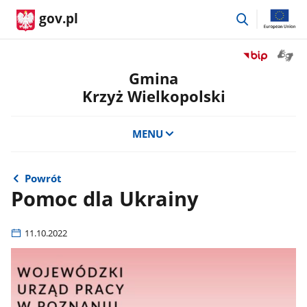
przejdź
gov.pl
do
wyszukiwar
Otwór
Przejdź
okno
do
Gmina
z
serwisu
Krzyż Wielkopolski
tłuma
Biuletyn
języka
Informacji
migow
Publicznej
MENU
Gmina
Krzyż
Wielkopolski
Powrót
Pomoc dla Ukrainy
11.10.2022