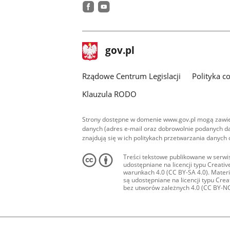
facebook
youtube
stopka
Strona
gov.pl
gov.pl
główna
Rządowe Centrum Legislacji
Polityka c
Klauzula RODO
Strony dostępne w domenie www.gov.pl mogą zawier
danych (adres e-mail oraz dobrowolnie podanych da
znajdują się w ich politykach przetwarzania danych
Treści tekstowe publikowane w serwis
udostępniane na licencji typu Creat
warunkach 4.0 (CC BY-SA 4.0). Materia
są udostępniane na licencji typu Cr
bez utworów zależnych 4.0 (CC BY-NC-N