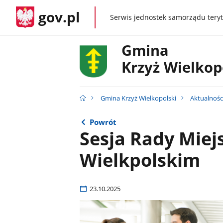
gov.pl
Serwis jednostek samorządu teryt
gov.pl
Gmina
Krzyż Wielkop
Gmina Krzyż Wielkopolski
Aktualnośc
Powrót
Sesja Rady Miej
Wielkpolskim
23.10.2025