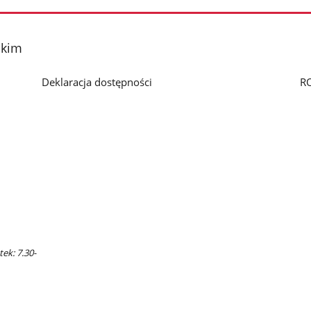
skim
Deklaracja dostępności
R
ek: 7.30-