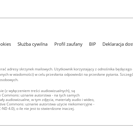
ookies
Służba cywilna
Profil zaufany
BIP
Deklaracja dos
ać adresy skrzynek mailowych. Użytkownik korzystający z odnośnika będącego 
nych w wiadomości) w celu przesłania odpowiedzi na przesłane pytania. Szczegó
 osobowych.
ie (z wyłączeniem treści audiowizualnych), są
ive Commons: uznanie autorstwa - na tych samych
ły audiowizualne, w tym zdjęcia, materiały audio i wideo,
eative Commons: uznanie autorstwa użycie niekomercyjne -
D 4.0), o ile nie jest to stwierdzone inaczej.