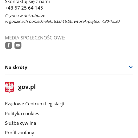
Skontaktuj się z nami
+48 67 25 64 145
Czynna w dni robocze
w godzinach poniedziałek: 8.00-16.00, wtorek-piątek: 7.30-15.30
MEDIA SPOŁECZNOŚCIOWE:
facebook
youtube
Na skróty
stopka
Strona
gov.pl
gov.pl
główna
Rządowe Centrum Legislacji
Polityka cookies
Służba cywilna
Profil zaufany