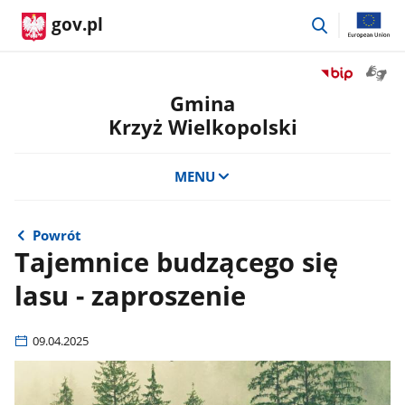
przejdź
gov.pl
do
wyszukiwar
Otwór
Przejdź
okno
do
Gmina
z
serwisu
Krzyż Wielkopolski
tłuma
Biuletyn
języka
Informacji
migow
Publicznej
MENU
Gmina
Krzyż
Wielkopolski
Powrót
Tajemnice budzącego się
lasu - zaproszenie
09.04.2025