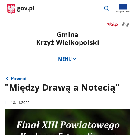
przejdź
gov.pl
do
wyszukiwar
Otwór
Przejdź
okno
do
Gmina
z
serwisu
Krzyż Wielkopolski
tłuma
Biuletyn
języka
Informacji
migow
Publicznej
MENU
Gmina
Krzyż
Wielkopolski
Powrót
"Między Drawą a Notecią"
18.11.2022