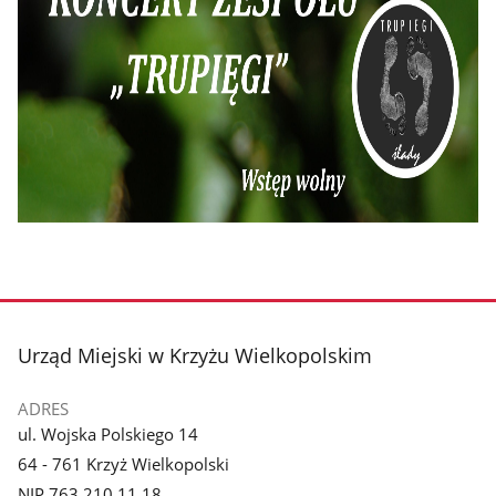
stopka
Urząd Miejski w Krzyżu Wielkopolskim
ADRES
ul. Wojska Polskiego 14
64 - 761 Krzyż Wielkopolski
NIP 763 210 11 18