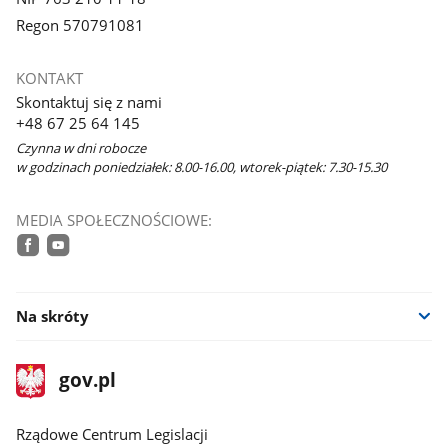
Regon 570791081
KONTAKT
Skontaktuj się z nami
+48 67 25 64 145
Czynna w dni robocze
w godzinach poniedziałek: 8.00-16.00, wtorek-piątek: 7.30-15.30
MEDIA SPOŁECZNOŚCIOWE:
facebook
youtube
Na skróty
stopka
Strona
gov.pl
gov.pl
główna
Rządowe Centrum Legislacji