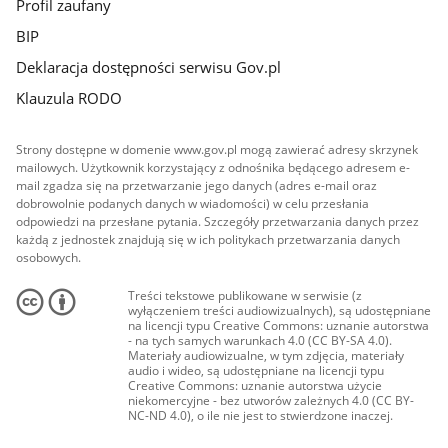
Profil zaufany
BIP
Deklaracja dostępności serwisu Gov.pl
Klauzula RODO
Strony dostępne w domenie www.gov.pl mogą zawierać adresy skrzynek
mailowych. Użytkownik korzystający z odnośnika będącego adresem e-
mail zgadza się na przetwarzanie jego danych (adres e-mail oraz
dobrowolnie podanych danych w wiadomości) w celu przesłania
odpowiedzi na przesłane pytania. Szczegóły przetwarzania danych przez
każdą z jednostek znajdują się w ich politykach przetwarzania danych
osobowych.
Treści tekstowe publikowane w serwisie (z
wyłączeniem treści audiowizualnych), są udostępniane
na licencji typu Creative Commons: uznanie autorstwa
- na tych samych warunkach 4.0 (CC BY-SA 4.0).
Materiały audiowizualne, w tym zdjęcia, materiały
audio i wideo, są udostępniane na licencji typu
Creative Commons: uznanie autorstwa użycie
niekomercyjne - bez utworów zależnych 4.0 (CC BY-
NC-ND 4.0), o ile nie jest to stwierdzone inaczej.