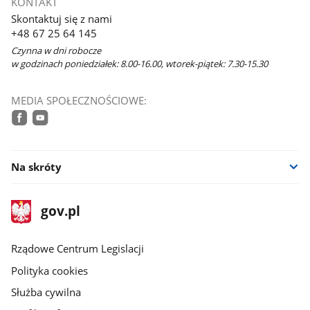
KONTAKT
Skontaktuj się z nami
+48 67 25 64 145
Czynna w dni robocze
w godzinach poniedziałek: 8.00-16.00, wtorek-piątek: 7.30-15.30
MEDIA SPOŁECZNOŚCIOWE:
facebook
youtube
Na skróty
stopka
Strona
gov.pl
gov.pl
główna
Rządowe Centrum Legislacji
Polityka cookies
Służba cywilna