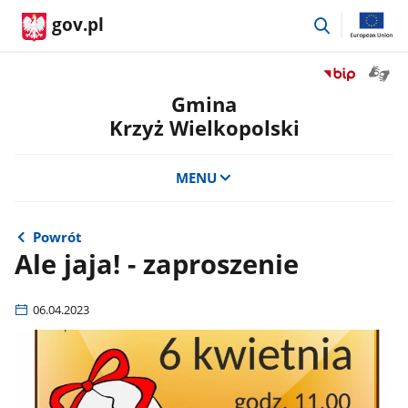
przejdź
gov.pl
do
wyszukiwar
Otwór
Przejdź
okno
do
Gmina
z
serwisu
Krzyż Wielkopolski
tłuma
Biuletyn
języka
Informacji
migow
Publicznej
MENU
Gmina
Krzyż
Wielkopolski
Powrót
Ale jaja! - zaproszenie
06.04.2023